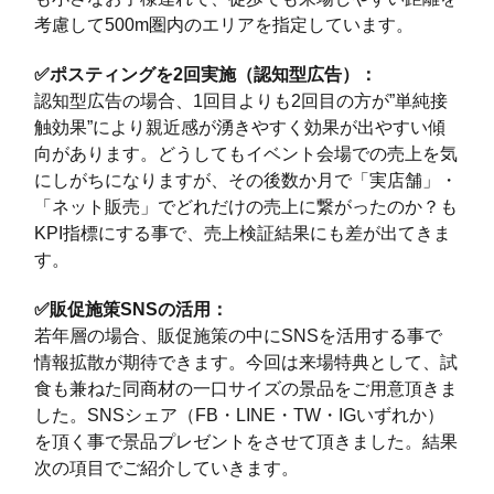
考慮して500m圏内のエリアを指定しています。
✅ポスティングを2回実施（認知型広告）：
認知型広告の場合、1回目よりも2回目の方が”単純接
触効果”により親近感が湧きやすく効果が出やすい傾
向があります。どうしてもイベント会場での売上を気
にしがちになりますが、その後数か月で「実店舗」・
「ネット販売」でどれだけの売上に繋がったのか？も
KPI指標にする事で、売上検証結果にも差が出てきま
す。
✅販促施策SNSの活用：
若年層の場合、販促施策の中にSNSを活用する事で
情報拡散が期待できます。今回は来場特典として、試
食も兼ねた同商材の一口サイズの景品をご用意頂きま
した。SNSシェア（FB・LINE・TW・IGいずれか）
を頂く事で景品プレゼントをさせて頂きました。結果
次の項目でご紹介していきます。