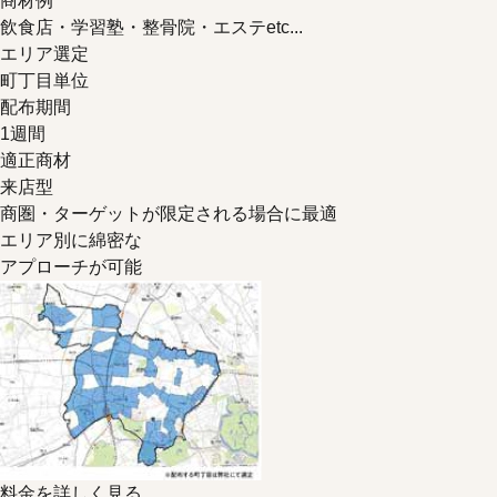
商材例
飲食店・学習塾・整骨院・エステetc...
エリア選定
町丁目単位
配布期間
1週間
適正商材
来店型
商圏・ターゲットが
限定
される場合に最適
エリア別に綿密な
アプローチが可能
料金を詳しく見る