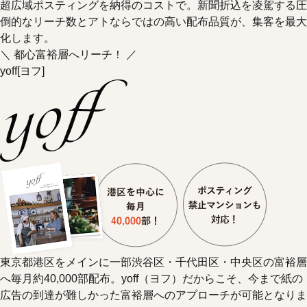
超広域ポスティングを納得のコストで。新聞折込を凌駕する圧
倒的なリーチ数とアトならではの高い配布品質が、集客を最大
化します。
＼ 都心富裕層へリーチ！ ／
yoff
[ヨフ]
東京都港区をメインに一部渋谷区・千代田区・中央区の富裕層
へ毎月約40,000部配布。yoff（ヨフ）だからこそ、今まで紙の
広告の到達が難しかった富裕層へのアプローチが可能となりま