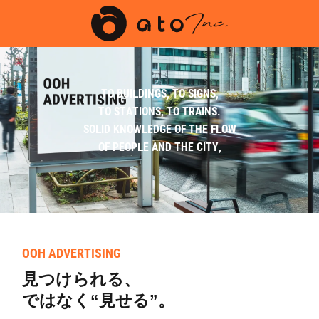
TO BUILDINGS, TO SIGNS,
TO STATIONS, TO TRAINS.
SOLID KNOWLEDGE OF THE FLOW
OF PEOPLE AND THE CITY,
OOH ADVERTISING
見つけられる、
ではなく“見せる”。