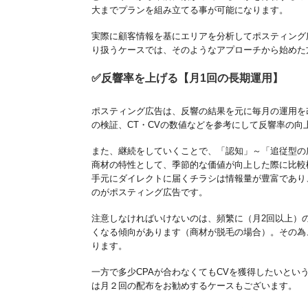
大までプランを組み立てる事が可能になります。
実際に顧客情報を基にエリアを分析してポスティング
り扱うケースでは、そのようなアプローチから始めた
✅反響率を上げる【月1回の長期運用】
ポスティング広告は、反響の結果を元に毎月の運用を
の検証、CT・CVの数値などを参考にして反響率の向
また、継続をしていくことで、「認知」～「追従型の
商材の特性として、季節的な価値が向上した際に比較
手元にダイレクトに届くチラシは情報量が豊富であり
のがポスティング広告です。
注意しなければいけないのは、頻繁に（月2回以上）
くなる傾向があります（商材が脱毛の場合）。その為
ります。
一方で多少CPAが合わなくてもCVを獲得したいとい
は月２回の配布をお勧めするケースもございます。