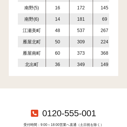
南野(5)
16
172
145
3
南野(6)
14
181
69
2
江瀬美町
48
537
267
8
雁屋北町
50
309
224
5
雁屋南町
60
373
368
7
北出町
36
349
149
4
二丁通町
32
357
191
5
雁屋西町
11
118
27
1
楠公(1)
46
222
120
3
楠公(2)
47
102
196
2
0120-555-001
米崎町
44
409
320
7
受付時間：9:00～18:00営業へ直通（土日祝を除く）