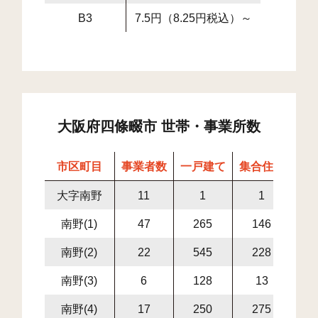
B3
7.5円（8.25円税込）～
大阪府四條畷市 世帯・事業所数
市区町目
事業者数
一戸建て
集合住宅
世
大字南野
11
1
1
南野(1)
47
265
146
4
南野(2)
22
545
228
7
南野(3)
6
128
13
1
南野(4)
17
250
275
5