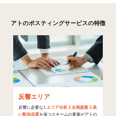
清滝新町
1
78
469
5
大字逢阪
8
14
0
1
アトのポスティングサービスの特徴
大字岡山
33
64
47
1
岡山(1)
69
226
358
5
岡山(2)
41
430
452
8
岡山(3)
19
109
84
1
岡山(4)
32
317
217
5
岡山(5)
11
366
153
5
岡山東(1)
35
81
300
3
反響エリア
岡山東(2)
26
133
152
2
岡山東(3)
23
205
274
4
反響に必要な
1.エリア分析 2.企画提案 3.高
い配布品質
を保つスキームの要素がアトの