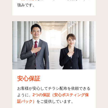
岡山東(4)
19
311
33
3
強みです。
岡山東(5)
17
497
17
5
大字上田原
53
145
39
1
大字下田原
54
161
5
1
蔀屋新町
46
65
17
8
田原台(1)
4
168
67
2
田原台(2)
6
245
25
2
田原台(3)
9
284
38
3
安心保証
田原台(4)
10
214
18
2
田原台(5)
10
152
103
2
お客様が安心してチラシ配布を依頼できる
ように、
2つの保証（安心ポスティング保
田原台(6)
11
83
5
8
証パック）
をご提供しています。
田原台(7)
4
59
189
2