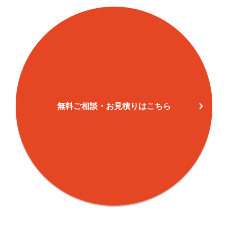
中野新町
38
263
288
5
大字中野
30
85
341
4
美田町
42
280
242
5
蔀屋本町
57
254
155
4
中野(1)
14
130
57
1
無料ご相談・お見積りはこちら
中野(2)
7
40
81
1
中野(3)
28
170
117
2
塚脇町
17
103
31
1
中野本町
122
437
592
1,0
大字清瀧
83
502
260
7
清滝中町
25
582
70
6