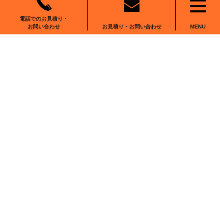
RECRUIT
NEWS
電話でのお見積り・
お見積り・お問い合わせ
お問い合わせ
MENU
CONTACT
〒102-0083
東京都千代田区麹町6-6-2
番町麹町ビルディング5F We Work麹町
0120-555-001
お問い合わせ