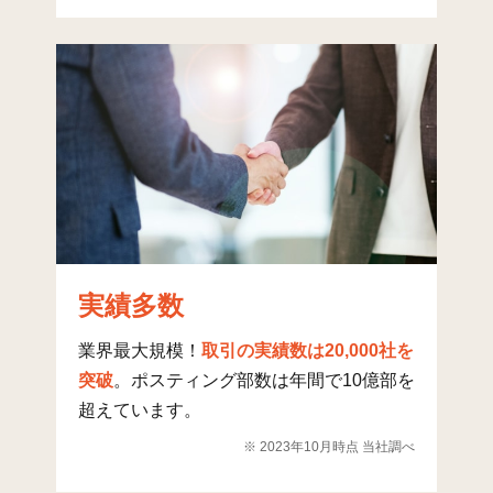
田原台(8)
6
390
36
4
田原台(9)
4
315
20
3
緑風台
0
108
2
1
さつきケ丘
2
250
1
2
砂(1)
24
97
82
1
砂(2)
13
142
126
2
実績多数
砂(3)
18
110
60
1
砂(4)
23
0
0
業界最大規模！
取引の実績数は20,000社を
突破
。ポスティング部数は年間で10億部を
西中野(1)
38
64
172
2
超えています。
西中野(2)
13
132
208
3
※ 2023年10月時点 当社調べ
西中野(3)
15
168
326
4