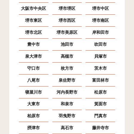
大阪市中央区
堺市堺区
堺市中区
島泉(1)
23
320
122
堺市東区
堺市西区
堺市南区
島泉(2)
22
230
62
堺市北区
堺市美原区
岸和田市
島泉(3)
14
140
20
豊中市
池田市
吹田市
島泉(4)
14
204
43
泉大津市
高槻市
貝塚市
島泉(5)
26
416
80
守口市
枚方市
茨木市
島泉(6)
14
496
161
八尾市
泉佐野市
富田林市
島泉(7)
15
487
77
寝屋川市
河内長野市
松原市
島泉(8)
35
317
92
大東市
和泉市
箕面市
島泉(9)
51
299
266
柏原市
羽曳野市
門真市
恵我之荘(1)
26
277
34
摂津市
高石市
藤井寺市
恵我之荘(2)
25
189
98