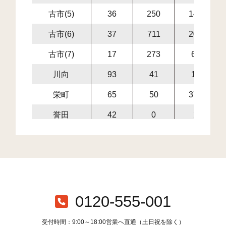
古市(5)
36
250
146
古市(6)
37
711
204
古市(7)
17
273
60
川向
93
41
12
栄町
65
50
372
誉田
42
0
1
誉田(1)
23
133
57
誉田(2)
20
127
136
誉田(3)
74
396
299
誉田(4)
14
2
1
0120-555-001
誉田(5)
22
115
46
受付時間：9:00～18:00営業へ直通（土日祝を除く）