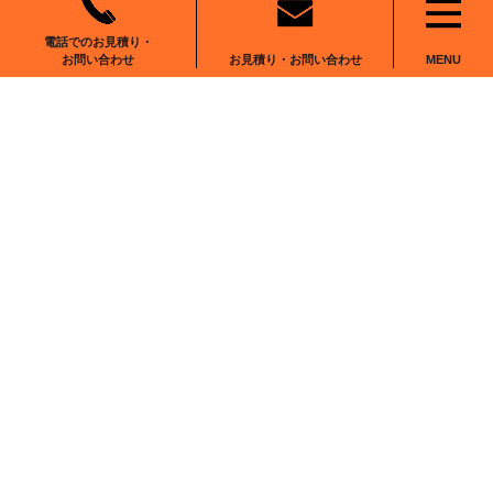
RECRUIT
NEWS
電話でのお見積り・
お見積り・お問い合わせ
お問い合わせ
MENU
CONTACT
〒102-0083
東京都千代田区麹町6-6-2
番町麹町ビルディング5F We Work麹町
0120-555-001
お問い合わせ