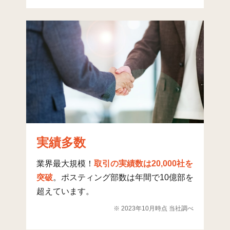
桃山台(3)
6
82
33
桃山台(4)
10
87
57
向野
13
71
48
向野(1)
13
153
51
向野(2)
29
141
84
向野(3)
55
121
46
実績多数
学園前(1)
7
117
72
学園前(2)
3
27
17
業界最大規模！
取引の実績数は20,000社を
突破
。ポスティング部数は年間で10億部を
学園前(3)
23
0
0
超えています。
学園前(4)
12
127
121
※ 2023年10月時点 当社調べ
学園前(5)
5
83
2