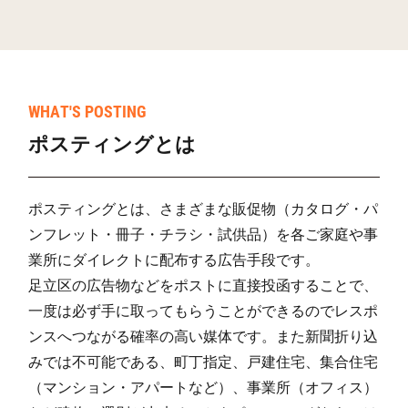
学園前(6)
6
22
11
埴生野
45
64
7
西浦
76
283
63
WHAT'S POSTING
西浦(1)
57
480
432
ポスティングとは
西浦(2)
32
213
36
西浦(3)
38
346
108
ポスティングとは、さまざまな販促物（カタログ・パ
ンフレット・冊子・チラシ・試供品）を各ご家庭や事
西浦(4)
23
439
136
業所にダイレクトに配布する広告手段です。
西浦(5)
22
495
37
足立区の広告物などをポストに直接投函することで、
一度は必ず手に取ってもらうことができるのでレスポ
西浦(6)
32
344
175
ンスへつながる確率の高い媒体です。また新聞折り込
蔵之内
56
356
110
みでは不可能である、町丁指定、戸建住宅、集合住宅
（マンション・アパートなど）、事業所（オフィス）
尺度
56
128
2