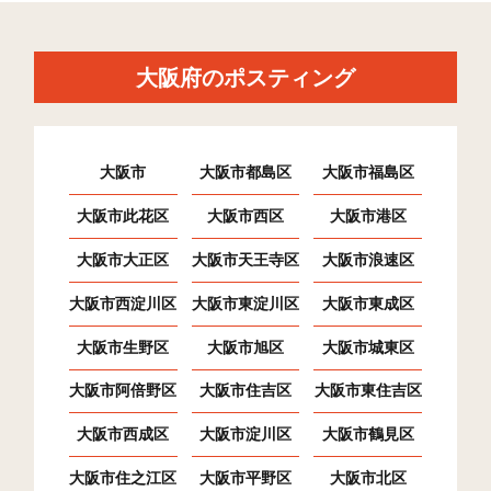
羽曳が丘西(6)
9
210
2
羽曳が丘西(7)
3
155
0
大阪府のポスティング
高鷲(1)
22
186
215
高鷲(2)
29
293
172
大阪市
大阪市都島区
大阪市福島区
高鷲(3)
33
303
354
大阪市此花区
大阪市西区
大阪市港区
高鷲(4)
27
130
488
大阪市大正区
大阪市天王寺区
大阪市浪速区
高鷲(5)
21
195
211
大阪市西淀川区
大阪市東淀川区
大阪市東成区
高鷲(6)
12
322
61
大阪市生野区
大阪市旭区
大阪市城東区
高鷲(7)
20
173
92
大阪市阿倍野区
大阪市住吉区
大阪市東住吉区
高鷲(8)
27
348
88
大阪市西成区
大阪市淀川区
大阪市鶴見区
高鷲(9)
15
172
147
大阪市住之江区
大阪市平野区
大阪市北区
高鷲(10)
28
452
262