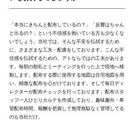
羽曳が丘(5)
19
298
6
羽曳が丘(6)
10
91
3
「本当にきちんと配布しているの？」「反響はちゃん
羽曳が丘(7)
10
161
5
と出るの？」という不信感を抱いている方も少なくな
羽曳が丘(8)
4
103
2
いでしょう。当社では、そんな不安を払拭するため
に、さまざまな工夫・配慮をしております。こんな不
羽曳が丘(9)
9
374
4
信感を払拭するための、アトならではの工夫がありま
羽曳が丘(10)
4
168
1
す。毎朝の朝礼とミーティングを行った上で現地へ移
羽曳が丘西(1)
19
352
8
動します。配布する際に使用する地図は住宅地図を用
い、精微な配布を心がけております。そして毎日ディ
羽曳が丘西(2)
13
191
5
レクターが配布チェックを行っております。配布スタ
羽曳が丘西(3)
13
260
10
ッフ一人ひとりカルテを作成しており、趣味趣向・希
望配布時間、報酬を把握して無理無駄なく管理してる
羽曳が丘西(4)
3
201
2
のも当社だけ。
羽曳が丘西(5)
13
342
8