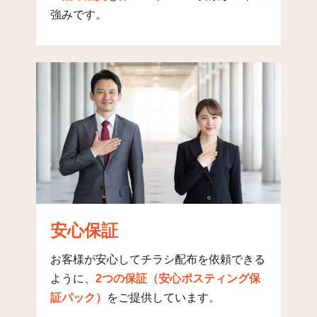
野々上(3)
34
336
173
強みです。
野々上(4)
22
173
162
野々上(5)
38
495
514
はびきの(1)
16
154
21
はびきの(2)
20
166
240
はびきの(3)
48
156
38
はびきの(4)
58
671
176
はびきの(5)
45
729
119
安心保証
はびきの(6)
12
181
4
はびきの(7)
10
56
31
お客様が安心してチラシ配布を依頼できる
ように、
2つの保証（安心ポスティング保
桃山台(1)
8
170
0
証パック）
をご提供しています。
桃山台(2)
6
59
43