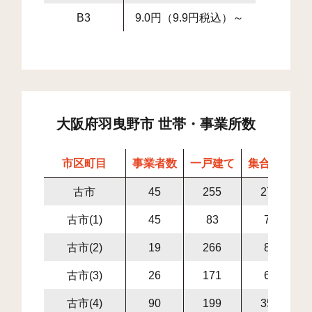
B3
9.0円（9.9円税込）～
大阪府羽曳野市 世帯・事業所数
市区町目
事業者数
一戸建て
集合住宅
古市
45
255
270
古市(1)
45
83
73
古市(2)
19
266
85
古市(3)
26
171
67
古市(4)
90
199
358