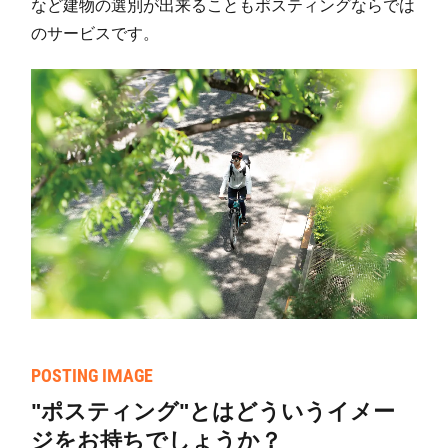
など建物の選別が出来ることもポスティングならでは
東阪田
41
749
207
のサービスです。
広瀬
58
438
121
駒ケ谷
111
326
43
飛鳥
24
228
3
大黒
91
356
11
通法寺
12
80
6
壺井
17
121
110
羽曳が丘(1)
11
144
11
羽曳が丘(2)
6
110
6
POSTING IMAGE
羽曳が丘(3)
26
287
12
"ポスティング"とはどういうイメー
羽曳が丘(4)
17
306
33
ジをお持ちでしょうか？