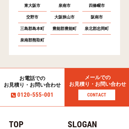
東大阪市
泉南市
四條畷市
恵我之荘(3)
19
56
47
交野市
大阪狭山市
阪南市
恵我之荘(4)
20
133
58
三島郡島本町
豊能郡豊能町
泉北郡忠岡町
恵我之荘(5)
30
180
167
泉南郡熊取町
恵我之荘(6)
46
471
134
南恵我之荘(1)
23
145
74
南恵我之荘(2)
17
200
74
南恵我之荘(3)
19
345
89
メールでの
お電話での
お見積り・お問い合わせ
お見積り・お問い合わせ
南恵我之荘(4)
15
310
39
0120-555-001
CONTACT
南恵我之荘(5)
20
236
119
南恵我之荘(6)
17
284
98
TOP
SLOGAN
南恵我之荘(7)
55
315
138