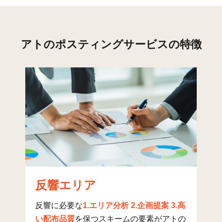
碓井(3)
17
18
45
碓井(4)
12
178
341
アトのポスティングサービスの特徴
伊賀
4
16
2
伊賀(1)
23
210
156
伊賀(2)
33
269
56
伊賀(3)
33
249
40
伊賀(4)
23
69
54
伊賀(5)
37
43
64
伊賀(6)
10
121
104
反響エリア
野々上(1)
13
349
97
野々上(2)
26
248
63
反響に必要な
1.エリア分析 2.企画提案 3.高
い配布品質
を保つスキームの要素がアトの