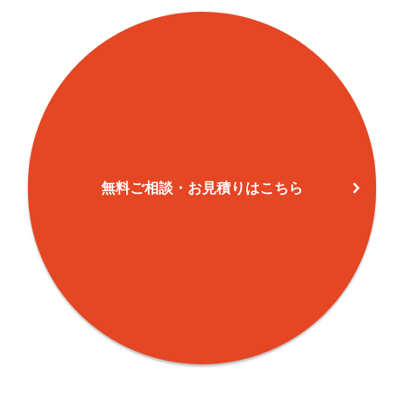
誉田(6)
40
244
124
誉田(7)
24
128
18
白鳥(1)
35
211
127
白鳥(2)
38
174
72
白鳥(3)
43
236
84
無料ご相談・お見積りはこちら
翠鳥園
13
69
148
軽里(1)
13
124
60
軽里(2)
28
45
45
軽里(3)
63
273
119
碓井(1)
5
195
69
碓井(2)
4
7
0