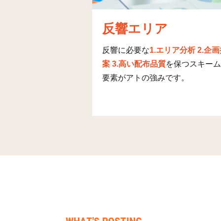
明神坂(2)
反響エリア
明神坂(3)
反響に必要な
1.エリア分析 2.企
ゆりが丘(1)
案 3.高い配布品質
を保つスキーム
要素がアトの強みです。
ゆりが丘(2)
ゆりが丘(3)
ゆりが丘(4)
ゆりが丘(5)
ゆりが丘(6)
ゆりが丘(7)
原田(1)