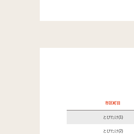
市区町目
とびたけ(1)
とびたけ(2)