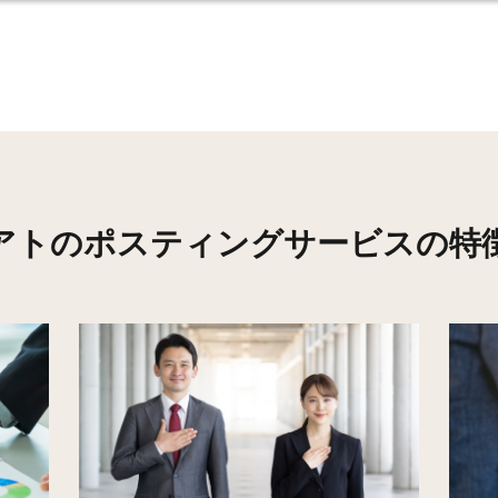
46
82
47
73
45
40
21
125
16
338
アトのポスティングサービスの特
22
428
14
354
18
154
8
213
13
234