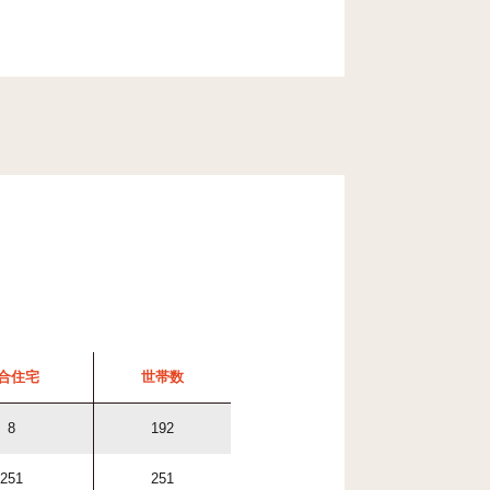
合住宅
世帯数
8
192
251
251