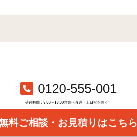
6
74
8
315
63
10
14
244
7
366
4
376
0120-555-001
105
303
0
2
受付時間：9:00～18:00営業へ直通（土日祝を除く）
29
86
無料ご相談・お見積りはこち
23
86