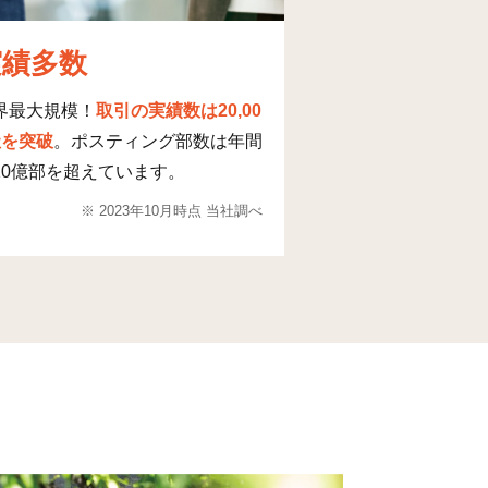
24
77
実績多数
9
266
界最大規模！
取引の実績数は20,00
2
161
社を突破
。ポスティング部数は年間
10億部を超えています。
2
77
※ 2023年10月時点 当社調べ
0
0
9
21
3
168
5
144
3
17
79
274