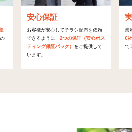
15
53
安心保証
14
257
画提
お客様が安心してチラシ配布を依頼
業
20
159
の
できるように、
2つの保証（安心ポス
0
ティング保証パック）
をご提供して
で
23
75
います。
20
0
12
12
8
165
4
139
2
14
13
195