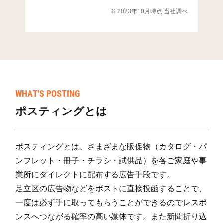
有田(2)
60
300
177
4
※ 2023年10月時点 当社調べ
有田(3)
36
87
123
2
有田(4)
37
266
314
5
有田(5)
59
248
330
5
有田(6)
30
213
226
4
WHAT'S POSTING
ポスティングとは
有田(7)
31
104
111
2
有田(8)
26
112
326
4
ポスティングとは、さまざまな販促物（カタログ・パ
有田団地
14
1
396
3
ンフレット・冊子・チラシ・試供品）を各ご家庭や事
室住団地
53
9
2,221
2,2
業所にダイレクトに配布する広告手段です。
足立区の広告物などをポストに直接投函することで、
飯倉(2)
78
286
877
1,1
一度は必ず手に取ってもらうことができるのでレスポ
飯倉(3)
80
534
669
1,2
ンスへつながる確率の高い媒体です。また新聞折り込