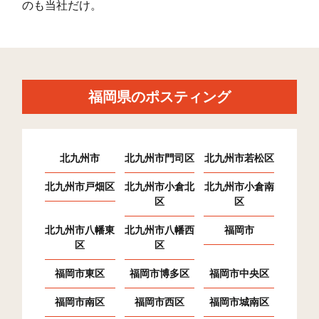
野芥(8)
46
583
116
6
のも当社だけ。
大字野芥
8
7
2
梅林(6)
30
238
102
3
梅林(7)
24
438
139
5
福岡県のポスティング
大字梅林
7
2
0
田隈(1)
36
413
334
7
北九州市
北九州市門司区
北九州市若松区
田隈(2)
51
351
299
6
北九州市戸畑区
北九州市小倉北
北九州市小倉南
田隈(3)
63
757
203
9
区
区
次郎丸(1)
43
331
274
6
北九州市八幡東
北九州市八幡西
福岡市
区
区
次郎丸(2)
49
416
255
6
福岡市東区
福岡市博多区
福岡市中央区
次郎丸(3)
70
367
622
9
福岡市南区
福岡市西区
福岡市城南区
次郎丸(4)
69
245
527
7