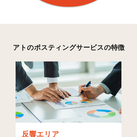
城西(3)
188
124
1,178
1,3
曙(1)
36
85
730
8
曙(2)
24
80
565
6
高取(1)
157
164
1,894
2,0
アトのポスティングサービスの特徴
高取(2)
73
139
1,275
1,4
祖原
186
184
1,585
1,7
昭代(1)
38
127
763
8
昭代(2)
26
140
446
5
昭代(3)
26
96
969
1,0
荒江(2)
70
102
1,530
1,6
荒江(3)
84
194
1,301
1,4
反響エリア