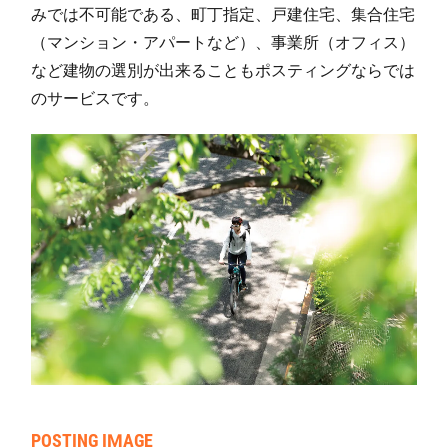
みでは不可能である、町丁指定、戸建住宅、集合住宅
飯倉(4)
64
573
351
9
（マンション・アパートなど）、事業所（オフィス）
飯倉(5)
43
228
489
7
など建物の選別が出来ることもポスティングならでは
飯倉(6)
57
443
292
7
のサービスです。
飯倉(7)
50
326
334
6
飯倉(8)
19
328
67
3
星の原団地
52
0
2,288
2,2
賀茂(1)
41
405
359
7
賀茂(2)
47
404
580
9
賀茂(3)
30
171
306
4
賀茂(4)
51
390
392
7
干隈(3)
31
159
207
3
POSTING IMAGE