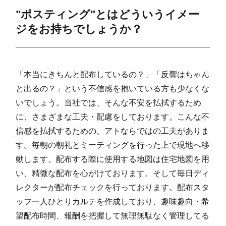
干隈(4)
31
251
144
3
"ポスティング"とはどういうイメー
干隈(5)
31
323
111
4
ジをお持ちでしょうか？
干隈(6)
36
234
169
4
大字西油山
8
31
2
3
「本当にきちんと配布しているの？」「反響はちゃん
野芥(1)
51
157
343
5
と出るの？」という不信感を抱いている方も少なくな
いでしょう。当社では、そんな不安を払拭するため
野芥(2)
69
424
436
8
に、さまざまな工夫・配慮をしております。こんな不
野芥(3)
40
226
284
5
信感を払拭するための、アトならではの工夫がありま
す。毎朝の朝礼とミーティングを行った上で現地へ移
野芥(4)
77
188
731
9
動します。配布する際に使用する地図は住宅地図を用
野芥(5)
42
435
77
5
い、精微な配布を心がけております。そして毎日ディ
野芥(6)
28
590
127
7
レクターが配布チェックを行っております。配布スタ
ッフ一人ひとりカルテを作成しており、趣味趣向・希
野芥(7)
61
456
371
8
望配布時間、報酬を把握して無理無駄なく管理してる