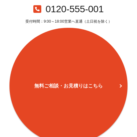
室見(4)
44
207
858
1,0
0120-555-001
室見(5)
46
80
841
9
受付時間：9:00～18:00営業へ直通（土日祝を除く）
西新(1)
72
54
1,327
1,3
西新(2)
137
120
1,696
1,8
西新(3)
99
47
331
3
西新(4)
112
4
460
4
西新(5)
157
79
1,627
1,7
無料ご相談・お見積りはこちら
西新(6)
88
39
452
4
西新(7)
52
90
1,010
1,1
城西(1)
62
46
983
1,0
城西(2)
88
151
903
1,0