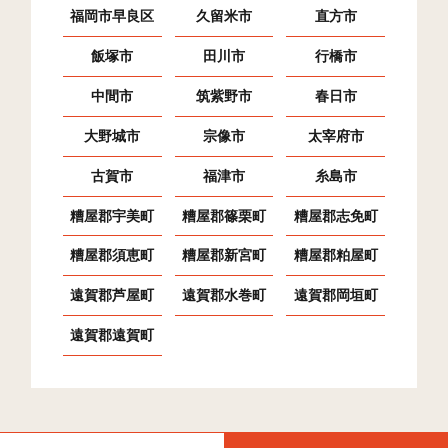
福岡市早良区
久留米市
直方市
次郎丸(5)
50
259
659
9
飯塚市
田川市
行橋市
次郎丸(6)
47
110
476
5
中間市
筑紫野市
春日市
四箇田団地
45
34
1,464
1,4
大野城市
宗像市
太宰府市
大字西入部
8
2
0
古賀市
福津市
糸島市
大字重留
4
1
1
糟屋郡宇美町
糟屋郡篠栗町
糟屋郡志免町
大字東入部
30
0
0
糟屋郡須恵町
糟屋郡新宮町
糟屋郡粕屋町
大字内野
8
19
2
2
遠賀郡芦屋町
遠賀郡水巻町
遠賀郡岡垣町
大字西
30
193
17
2
遠賀郡遠賀町
大字飯場
5
25
0
2
大字脇山
49
319
23
3
大字小笠木
15
78
19
9