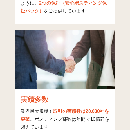
ように、
2つの保証（安心ポスティング保
南庄(4)
26
64
872
9
証パック）
をご提供しています。
南庄(5)
31
30
665
6
南庄(6)
37
125
953
1,0
小田部(1)
68
419
236
6
小田部(2)
41
121
215
3
小田部(3)
49
276
227
5
小田部(4)
23
96
184
2
小田部(5)
51
147
473
6
実績多数
小田部(6)
23
27
326
3
業界最大規模！
取引の実績数は20,000社を
小田部(7)
20
53
654
7
突破
。ポスティング部数は年間で10億部を
有田(1)
50
245
350
5
超えています。