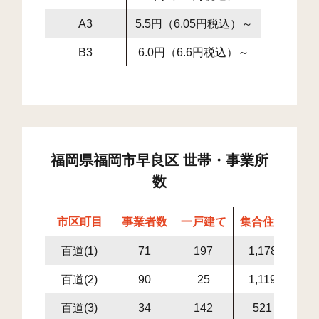
A3
5.5円（6.05円税込）～
B3
6.0円（6.6円税込）～
福岡県福岡市早良区 世帯・事業所
数
市区町目
事業者数
一戸建て
集合住宅
世
百道(1)
71
197
1,178
1,3
百道(2)
90
25
1,119
1,1
百道(3)
34
142
521
6