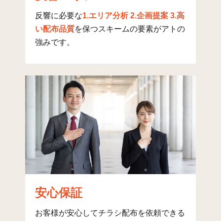
原(1)
63
312
924
1,2
反響に必要な
1.エリア分析 2.企画提案 3.高
原(2)
59
99
533
6
い配布品質
を保つスキームの要素がアトの
原(3)
61
90
663
7
強みです。
原(4)
69
210
1,086
1,2
原(5)
75
127
541
6
原(6)
81
207
858
1,0
原(7)
37
323
187
5
原(8)
45
435
375
8
原団地
61
0
1,916
1,9
南庄(1)
26
172
275
4
安心保証
南庄(2)
33
149
586
7
お客様が安心してチラシ配布を依頼できる
南庄(3)
26
186
586
7