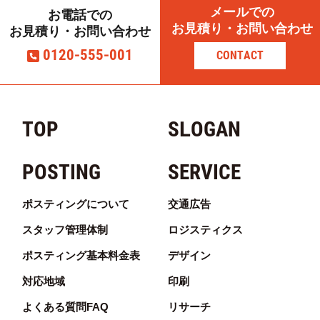
メールでの
お電話での
大字椎原
6
78
2
8
お見積り・お問い合わせ
お見積り・お問い合わせ
大字板屋
8
8
0
0120-555-001
CONTACT
大字石釜
19
232
7
2
大字曲渕
8
34
2
3
TOP
SLOGAN
重留(1)
29
273
160
4
重留(2)
23
158
59
2
POSTING
SERVICE
重留(3)
8
296
4
3
ポスティングについて
交通広告
重留(4)
17
108
50
1
スタッフ管理体制
ロジスティクス
重留(5)
19
107
21
1
ポスティング基本料金表
デザイン
重留(6)
17
154
93
2
対応地域
印刷
重留(7)
26
267
136
4
よくある質問FAQ
リサーチ