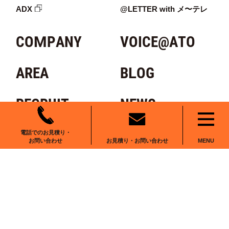
重留(8)
7
1
0
ADX
@LETTER with メ〜テレ
東入部(1)
21
400
72
4
COMPANY
VOICE@ATO
東入部(2)
20
241
55
2
AREA
BLOG
東入部(3)
14
21
25
4
東入部(4)
2
1
2
RECRUIT
NEWS
東入部(5)
9
13
0
1
東入部(6)
31
106
43
1
CONTACT
電話でのお見積り・
お見積り・お問い合わせ
お問い合わせ
MENU
東入部(7)
15
16
48
6
東入部(8)
13
201
35
2
田村(1)
35
145
220
3
田村(2)
64
204
461
6