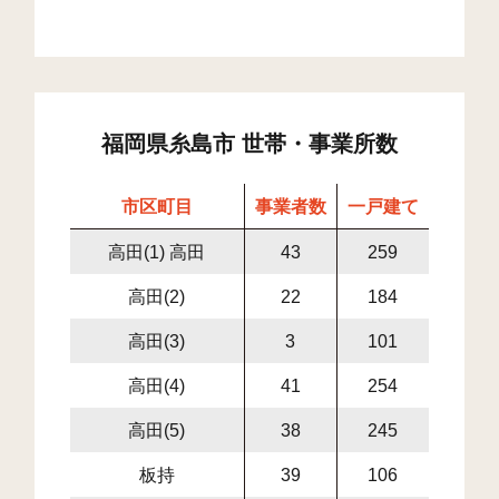
福岡県糸島市 世帯・事業所数
市区町目
事業者数
一戸建て
集合住
高田(1) 高田
43
259
278
高田(2)
22
184
183
高田(3)
3
101
22
高田(4)
41
254
292
高田(5)
38
245
404
板持
39
106
33