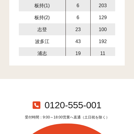
板持(1)
6
203
33
板持(2)
6
129
14
志登
23
100
4
波多江
43
192
10
浦志
19
11
1
浦志(1)
29
69
54
浦志(2)
33
180
232
浦志(3)
13
183
93
潤(1)
11
198
226
0120-555-001
潤(2)
15
128
266
受付時間：9:00～18:00営業へ直通（土日祝を除く）
潤(3)
27
211
282