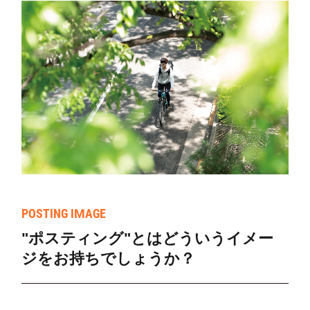
南風台(4)
2
109
0
南風台(5)
4
121
0
南風台(6)
7
183
29
南風台(7)
9
166
27
南風台(8)
7
76
12
前原中央(1)
29
42
198
前原中央(2)
52
66
185
前原中央(3)
71
148
319
POSTING IMAGE
前原東(1)
48
88
433
"ポスティング"とはどういうイメー
ジをお持ちでしょうか？
前原東(2)
76
134
173
前原東(3)
8
198
42