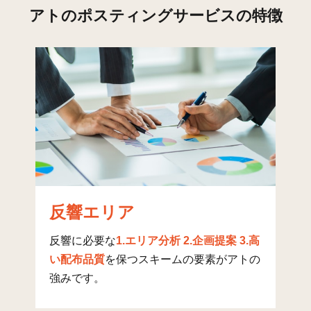
神在
18
39
11
アトのポスティングサービスの特徴
岩本(1) 岩本
11
55
0
千早新田
3
30
1
加布里
19
29
4
加布里(1)
14
135
34
加布里(2)
5
98
25
加布里(3)
7
55
14
加布里(4)
8
130
32
反響エリア
加布里(5)
17
131
33
反響に必要な
1.エリア分析 2.企画提案 3.高
加布里(6)
2
63
16
い配布品質
を保つスキームの要素がアトの
強みです。
白糸
3
28
1
川付
9
65
8