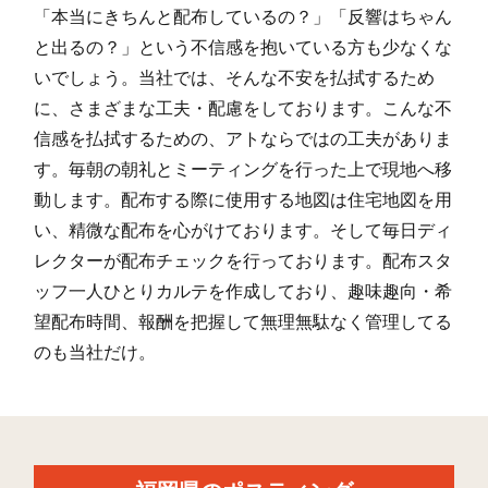
前原北(1)
24
90
153
「本当にきちんと配布しているの？」「反響はちゃん
前原北(2)
10
161
114
と出るの？」という不信感を抱いている方も少なくな
いでしょう。当社では、そんな不安を払拭するため
前原北(3)
5
136
85
に、さまざまな工夫・配慮をしております。こんな不
前原北(4)
19
214
313
信感を払拭するための、アトならではの工夫がありま
す。毎朝の朝礼とミーティングを行った上で現地へ移
前原西(1)
63
51
116
動します。配布する際に使用する地図は住宅地図を用
前原西(2)
6
36
56
い、精微な配布を心がけております。そして毎日ディ
レクターが配布チェックを行っております。配布スタ
前原西(3)
18
3
1
ッフ一人ひとりカルテを作成しており、趣味趣向・希
前原西(4)
64
153
112
望配布時間、報酬を把握して無理無駄なく管理してる
前原西(5)
9
130
56
のも当社だけ。
前原駅南(1)
56
235
317
前原駅南(2)
57
226
394
前原駅南(3)
31
231
254