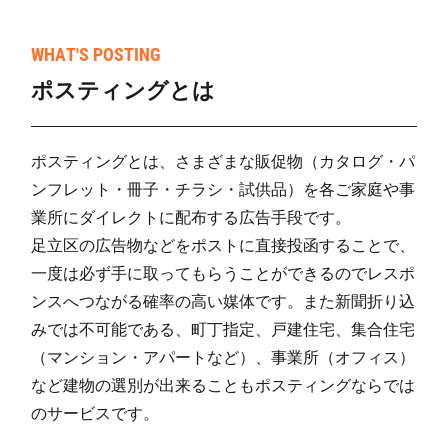
井田
16
71
4
WHAT'S POSTING
高来寺
4
74
0
ポスティングとは
大門
10
182
1
高祖
40
262
6
ポスティングとは、さまざまな販促物（カタログ・パ
末永
28
123
4
ンフレット・冊子・チラシ・試供品）を各ご家庭や事
西堂
2
48
0
業所にダイレクトに配布する広告手段です。
足立区の広告物などをポストに直接投函することで、
王丸
4
41
2
一度は必ず手に取ってもらうことができるのでレスポ
川原
5
122
7
ンスへつながる確率の高い媒体です。また新聞折り込
みでは不可能である、町丁指定、戸建住宅、集合住宅
南風台(1)
3
109
3
（マンション・アパートなど）、事業所（オフィス）
南風台(2)
3
166
27
など建物の選別が出来ることもポスティングならでは
のサービスです。
南風台(3)
6
85
109