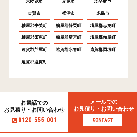
大野城市
宗像市
太宰府市
波多江駅北(1)
11
17
424
古賀市
福津市
糸島市
波多江駅北(2)
19
157
473
糟屋郡宇美町
糟屋郡篠栗町
糟屋郡志免町
波多江駅北(3)
18
212
298
糟屋郡須恵町
糟屋郡新宮町
糟屋郡粕屋町
波多江駅北(4)
28
33
326
遠賀郡芦屋町
遠賀郡水巻町
遠賀郡岡垣町
有田中央(1)
8
105
38
遠賀郡遠賀町
有田中央(2)
8
179
21
二丈一貴山
4
80
7
二丈上深江
14
113
6
メールでの
お電話での
二丈石崎
6
70
2
お見積り・お問い合わせ
お見積り・お問い合わせ
二丈満吉
2
33
0
0120-555-001
CONTACT
二丈長石
2
40
1