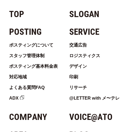
二丈波呂
6
64
3
TOP
SLOGAN
二丈松国
10
74
3
二丈武
11
121
28
POSTING
SERVICE
二丈武(1)
0
80
18
ポスティングについて
交通広告
二丈武(2)
0
46
11
スタッフ管理体制
ロジスティクス
二丈武(3)
1
15
4
ポスティング基本料金表
デザイン
二丈武(4)
0
41
9
対応地域
印刷
よくある質問FAQ
リサーチ
二丈武(5)
3
12
2
ADX
@LETTER with メ〜テレ
二丈田中
5
89
8
二丈田中(1)
1
26
2
COMPANY
VOICE@ATO
二丈田中(2)
0
68
5