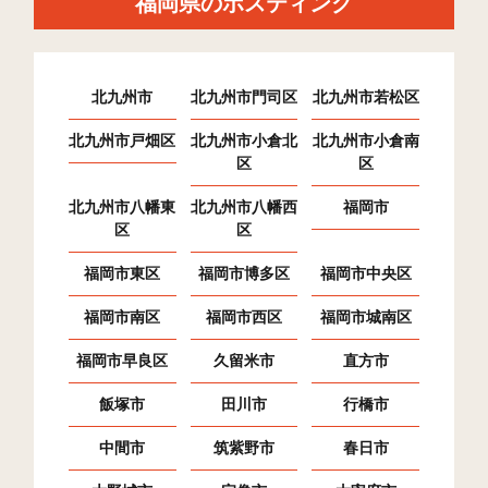
福岡県のポスティング
前原南(1)
21
202
212
前原南(2)
24
262
69
北九州市
北九州市門司区
北九州市若松区
篠原西(1)
13
154
164
北九州市戸畑区
北九州市小倉北
北九州市小倉南
区
区
篠原西(2)
10
126
146
北九州市八幡東
北九州市八幡西
福岡市
篠原西(3)
18
197
104
区
区
篠原東(1)
13
267
82
福岡市東区
福岡市博多区
福岡市中央区
篠原東(2)
8
182
35
福岡市南区
福岡市西区
福岡市城南区
篠原東(3)
6
174
6
福岡市早良区
久留米市
直方市
大浦
2
1
0
飯塚市
田川市
行橋市
波多江駅南(1)
26
116
432
中間市
筑紫野市
春日市
波多江駅南(2)
13
169
61