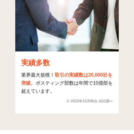
有田 篠原
46
207
5
富
20
95
3
美咲が丘(1)
5
188
45
美咲が丘(2)
1
163
15
美咲が丘(3)
4
176
44
実績多数
美咲が丘(4)
4
129
41
業界最大規模！
取引の実績数は20,000社を
多久
33
117
8
突破
。ポスティング部数は年間で10億部を
超えています。
瑞梅寺
5
47
1
※ 2023年10月時点 当社調べ
井原
35
272
5
三雲
35
351
4
曽根
43
784
17