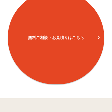
潤(4) 潤
12
178
40
泊
43
266
567
油比
9
97
16
新田
20
105
1
無料ご相談・お見積りはこちら
荻浦 前原
48
32
0
荻浦(1)
11
117
113
荻浦(2)
6
98
17
荻浦(3)
12
27
52
荻浦(4)
5
71
40
荻浦(5)
4
96
12
東
25
169
10