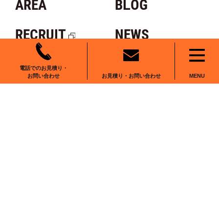
AREA
BLOG
二丈田中(3)
0
56
4
二丈田中(4)
1
51
4
RECRUIT
NEWS
二丈田中(5)
2
57
5
CONTACT
二丈田中(6)
0
4
0
電話でのお見積り・
お見積り・お問い合わせ
お問い合わせ
MENU
二丈浜窪
2
62
2
二丈福井
45
507
124
二丈深江
149
1,352
282
二丈片山
11
34
3
二丈松末
24
193
5
〒102-0083
二丈鹿家
11
112
8
東京都千代田区麹町6-6-2
番町麹町ビルディング5F We Work麹町
二丈吉井
49
637
74