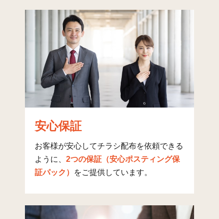
長野
8
117
8
飯原
23
92
2
本
29
243
6
瀬戸
5
58
1
雷山
7
47
1
高上
7
40
6
安心保証
山北
6
18
0
お客様が安心してチラシ配布を依頼できる
三坂
16
54
1
ように、
2つの保証（安心ポスティング保
証パック）
をご提供しています。
香力
15
115
2
八島
5
21
0
蔵持
24
155
7