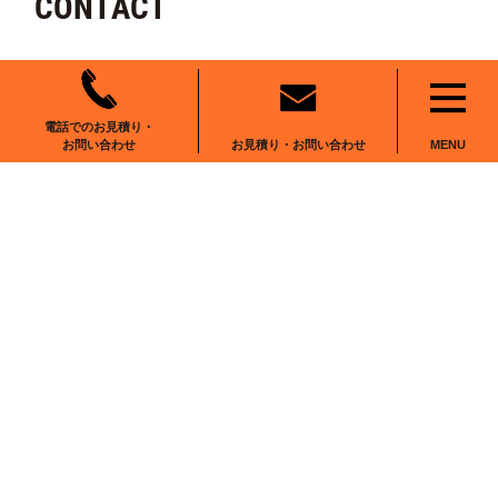
CONTACT
電話でのお見積り・
お見積り・お問い合わせ
お問い合わせ
MENU
〒102-0083
東京都千代田区麹町6-6-2
番町麹町ビルディング5F We Work麹町
0120-555-001
お問い合わせ