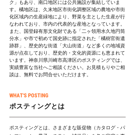
ク」もあり、南口地区には公共施設が集結していま
東野川(1)
52
369
す。橘地区は、久末地区市街化調整区域の農地や市街
東野川(2)
57
285
化区域内の生産緑地により、野菜を主とした生産が行
なわれており、市内の代表的な産地となっています。
北野川
9
103
また、国登録有形文化財である「二ヶ領用水久地円筒
分水」や市で初めて国史跡に指定された「橘樹官衙遺
跡群」、歴史的な街道「大山街道」など多くの地域資
源が点在しており、歴史的・文化的資源にも恵まれて
います。神奈川県川崎市高津区のポスティングでは、
実績豊富な当社へご相談ください。お見積もりやご相
談は、無料でお問合せいただけます。
WHAT'S POSTING
ポスティングとは
ポスティングとは、さまざまな販促物（カタログ・パ