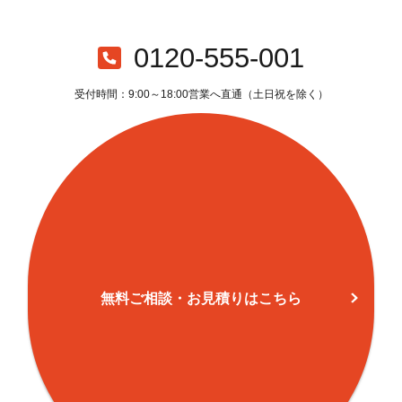
二子(2)
61
249
1
二子(3)
60
317
1
0120-555-001
二子(4)
69
213
受付時間：9:00～18:00営業へ直通（土日祝を除く）
二子(5)
105
100
二子(6)
29
85
瀬田
71
95
諏訪(1)
51
219
1
諏訪(2)
36
232
諏訪(3)
45
410
1
無料ご相談・お見積りはこちら
北見方(1)
64
359
北見方(2)
65
524
1