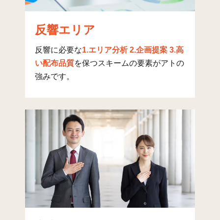
下作延(2)
207
417
2
反響エリア
下作延(3)
67
515
1
反響に必要な
1.エリア分析 2.企画提案 3.高
下作延(4)
70
331
1
い配布品質
を保つスキームの要素がアトの
下作延(5)
77
198
1
強みです。
下作延(6)
51
355
下作延(7)
53
423
上作延
129
598
1
上作延(1)
45
383
1
上作延(2)
14
133
上作延(3)
25
220
向ケ丘
41
451