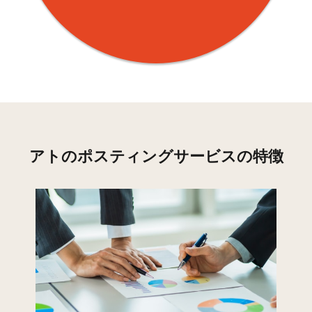
北見方(3)
56
177
下野毛(1)
56
153
下野毛(2)
57
128
下野毛(3)
71
245
坂戸(1)
97
143
1
坂戸(2)
53
178
1
アトのポスティングサービスの特徴
坂戸(3)
105
301
1
久本(1)
138
85
1
久本(2)
80
133
1
久本(3)
376
109
3
下作延
24
0
下作延(1)
94
168