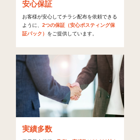
安心保証
梶ケ谷(1)
26
40
お客様が安心してチラシ配布を依頼できる
梶ケ谷(2)
74
134
1
ように、
2つの保証（安心ポスティング保
梶ケ谷(3)
43
279
1
証パック）
をご提供しています。
梶ケ谷(4)
33
296
梶ケ谷(5)
32
263
梶ケ谷(6)
31
420
末長(1)
159
433
3
末長(2)
97
430
1
末長(3)
88
326
1
末長(4)
123
330
2
実績多数
新作(1)
41
146