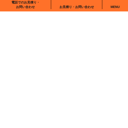
電話でのお見積り・
RECRUIT
NEWS
お見積り・お問い合わせ
お問い合わせ
MENU
CONTACT
〒102-0083
東京都千代田区麹町6-6-2
番町麹町ビルディング5F We Work麹町
0120-555-001
お問い合わせ