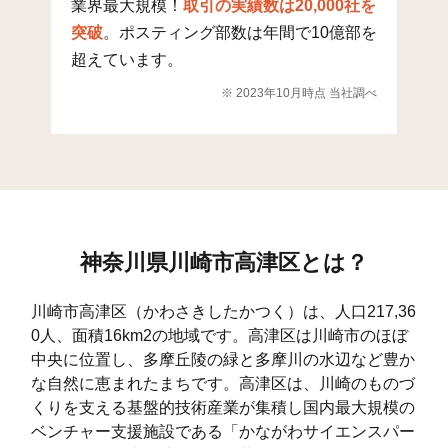
業界最大規模！
取引の実績数は20,000社を
新作(2)
24
262
突破
。ポスティング部数は年間で10億部を
新作(3)
49
365
超えています。
※ 2023年10月時点 当社調べ
新作(4)
49
334
新作(5)
88
285
1
新作(6)
144
271
1
千年新町
78
404
1
神奈川県川崎市高津区とは？
千年
328
1,755
4
子母口 子母口富士見台
241
1,565
2
川崎市高津区（かわさきしたかつく）は、人口217,36
0人、面積16km2の地域です。高津区は川崎市のほぼ
明津
60
530
中央に位置し、多摩丘陵の緑と多摩川の水辺など豊か
蟹ケ谷
94
841
2
な自然に恵まれたまちです。高津区は、川崎のものづ
くりを支える基盤的技術産業が集積し国内最大規模の
久末
276
2,281
4
ベンチャー支援施設である「かながわサイエンスパー