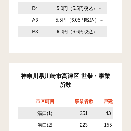
B4
5.0円（5.5円税込）～
A3
5.5円（6.05円税込）～
B3
6.0円（6.6円税込）～
神奈川県川崎市高津区 世帯・事業
所数
市区町目
事業者数
一戸建て
集
溝口(1)
251
43
溝口(2)
223
155
2