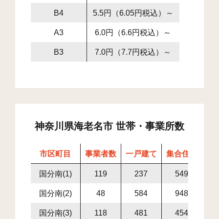
B4
5.5円（6.05円税込）～
A3
6.0円（6.6円税込）～
B3
7.0円（7.7円税込）～
神奈川県海老名市 世帯・事業所数
市区町目
事業者数
一戸建て
集合住宅
世
国分南(1)
119
237
549
7
国分南(2)
48
584
948
1,
国分南(3)
118
481
454
9