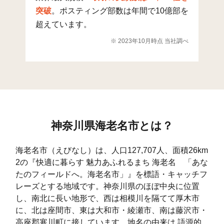
突破
。ポスティング部数は年間で10億部を
社家
17
0
0
超えています。
社家(1)
12
62
59
1
※ 2023年10月時点 当社調べ
社家(2)
33
185
173
3
社家(3)
30
204
192
3
社家(4)
14
13
12
2
社家(5)
57
80
75
1
神奈川県海老名市とは？
社家(6)
30
335
315
6
海老名市（えびなし）は、人口127,707人、面積26km
今里
15
0
0
2の『快適に暮らす 魅力あふれるまち 海老名 「あな
今里(1)
7
173
85
2
たのフィールドへ。海老名市」』を標語・キャッチフ
レーズとする地域です。神奈川県のほぼ中央に位置
今里(2)
9
275
115
3
し、南北に長い地形で、西は相模川を隔てて厚木市
に、北は座間市、東は大和市・綾瀬市、南は藤沢市・
今里(3)
27
381
128
5
高座郡寒川町に接しています。地名の由来は 語源的