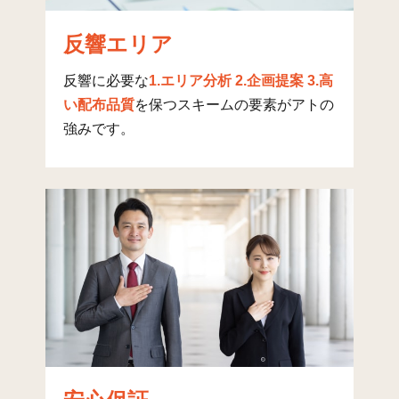
下今泉(1)
23
397
309
7
下今泉(2)
12
0
308
3
反響エリア
下今泉(3)
8
56
36
9
反響に必要な
1.エリア分析 2.企画提案 3.高
い配布品質
を保つスキームの要素がアトの
下今泉(4)
10
75
69
1
強みです。
下今泉(5)
10
49
80
1
上今泉
40
1
1
上今泉(1)
26
546
235
7
上今泉(2)
33
514
629
1,
上今泉(3)
20
219
277
4
上今泉(4)
34
715
266
9
上今泉(5)
43
901
123
1,
上今泉(6)
41
575
346
9