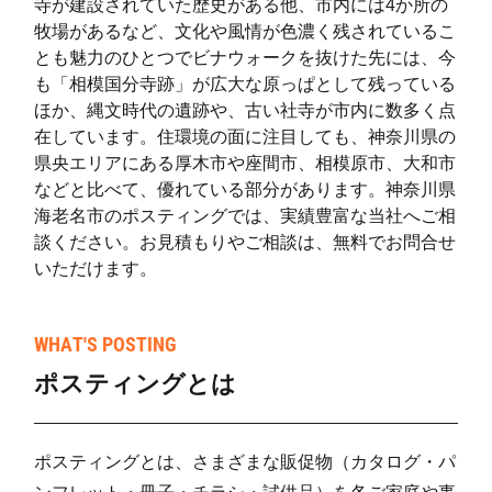
寺が建設されていた歴史がある他、市内には4か所の
大谷南(1)
4
14
0
1
牧場があるなど、文化や風情が色濃く残されているこ
大谷南(2)
31
189
72
2
とも魅力のひとつでビナウォークを抜けた先には、今
も「相模国分寺跡」が広大な原っぱとして残っている
大谷南(3)
26
436
107
5
ほか、縄文時代の遺跡や、古い社寺が市内に数多く点
在しています。住環境の面に注目しても、神奈川県の
大谷南(4)
23
317
164
4
県央エリアにある厚木市や座間市、相模原市、大和市
大谷南(5)
17
23
14
3
などと比べて、優れている部分があります。神奈川県
海老名市のポスティングでは、実績豊富な当社へご相
大谷北(1)
15
13
466
4
談ください。お見積もりやご相談は、無料でお問合せ
いただけます。
大谷北(2)
32
357
267
6
大谷北(3)
16
538
210
7
WHAT'S POSTING
大谷北(4)
35
326
239
5
ポスティングとは
杉久保南(1)
29
285
301
5
杉久保南(2)
11
255
60
3
ポスティングとは、さまざまな販促物（カタログ・パ