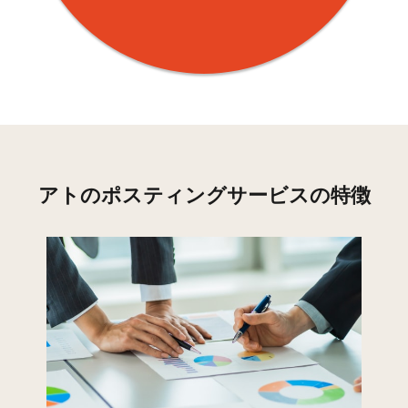
河原口(1)
40
126
326
4
河原口(2)
43
249
486
7
河原口(3)
29
285
284
5
河原口(4)
30
2
718
7
河原口(5)
21
165
385
5
アトのポスティングサービスの特徴
上郷
38
18
0
1
上郷(1)
34
313
417
7
上郷(2)
6
0
0
上郷(3)
20
385
85
4
上郷(4)
24
11
17
2
下今泉
1
0
0