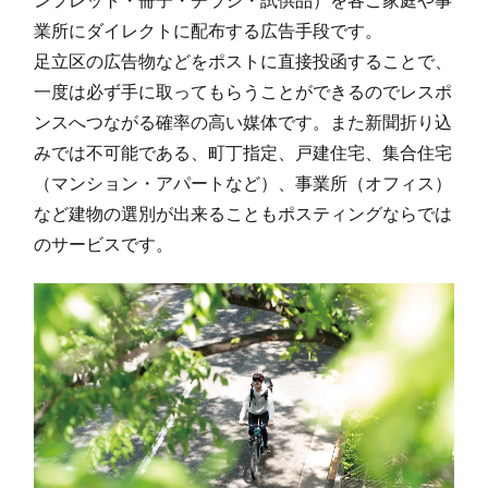
ンフレット・冊子・チラシ・試供品）を各ご家庭や事
杉久保南(3)
15
348
76
4
業所にダイレクトに配布する広告手段です。
杉久保南(4)
22
191
26
2
足立区の広告物などをポストに直接投函することで、
杉久保南(5)
6
82
9
9
一度は必ず手に取ってもらうことができるのでレスポ
ンスへつながる確率の高い媒体です。また新聞折り込
杉久保北(1)
27
62
3
6
みでは不可能である、町丁指定、戸建住宅、集合住宅
杉久保北(2)
38
269
209
4
（マンション・アパートなど）、事業所（オフィス）
など建物の選別が出来ることもポスティングならでは
杉久保北(3)
30
90
12
1
のサービスです。
杉久保北(4)
28
330
678
1,
杉久保北(5)
21
418
171
5
中野
29
0
0
中野(1)
21
308
392
7
中野(2)
24
338
99
4
中野(3)
27
68
53
1