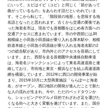
上河内
39
79
46
1
にいって、エビはイビ（ユビ）と同じく「節があって
曲がっているもの」をあらわす語だといわれていま
杉久保
8
0
0
す。そこから転じて、「階段状の地形」を意味する地
名語となったと思われます。古くから交通の要衝であ
本郷
277
701
106
8
った海老名市は、現在でも首都圏をはじめ各方面への
門沢橋
16
0
2
交通アクセスに恵まれています。市の中西部にはJR
相模線と小田急小田原線が乗り入れる厚木駅や、相模
門沢橋(1)
36
63
2
6
鉄道本線と小田急小田原線が乗り入れる海老名駅の2
つの総合駅があり、市内外とのアクセスを容易にして
門沢橋(2)
45
413
297
7
います。また、西部を走る首都圏中央連絡自動車道
門沢橋(3)
22
293
168
4
は、海老名ジャンクションによって東名高速道路と連
絡しており、市街地と東京・横浜などを結ぶ高速道路
門沢橋(4)
38
305
238
5
網を構築しています。2012年に西口の開発事業が始
まり、2015年10月に大型商業施設「ららぽーと海老
門沢橋(5)
15
270
88
3
名」がオープン。西口地区の開発が進んだことで新た
門沢橋(6)
41
137
74
2
な人の流れが生まれ、今や、ただのベッドタウンか
ら、ショッピングやグルメ目的でわざわざ足を運びた
浜田町
22
433
51
4
くなる街へと大きく変貌を遂げています。また、国分