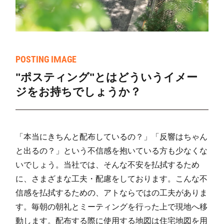
扇町
26
19
764
7
めぐみ町
157
1
319
3
泉(1)
5
40
266
3
POSTING IMAGE
"ポスティング"とはどういうイメー
泉(2)
24
76
559
6
ジをお持ちでしょうか？
「本当にきちんと配布しているの？」「反響はちゃん
と出るの？」という不信感を抱いている方も少なくな
いでしょう。当社では、そんな不安を払拭するため
に、さまざまな工夫・配慮をしております。こんな不
信感を払拭するための、アトならではの工夫がありま
す。毎朝の朝礼とミーティングを行った上で現地へ移
動します。配布する際に使用する地図は住宅地図を用