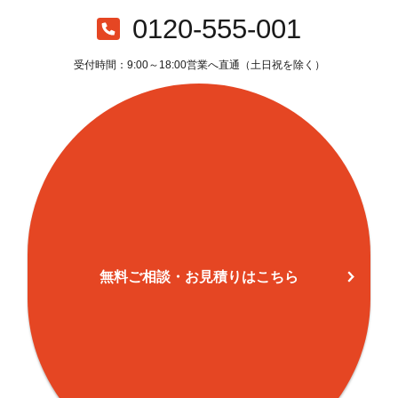
国分寺台(3)
16
377
39
4
0120-555-001
国分寺台(4)
11
353
13
3
受付時間：9:00～18:00営業へ直通（土日祝を除く）
国分寺台(5)
20
461
20
4
中新田
48
0
0
中新田(1)
57
192
581
7
中新田(2)
55
291
861
1,
中新田(3)
40
666
666
1,
中新田(4)
30
161
515
6
無料ご相談・お見積りはこちら
中新田(5)
15
137
54
1
さつき町
38
4
884
8
河原口
131
27
13
4