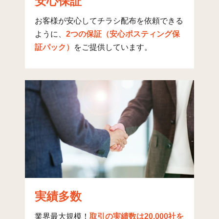
安心保証
柏ケ谷
168
969
2,399
3,
お客様が安心してチラシ配布を依頼できる
ように、
2つの保証（安心ポスティング保
東柏ケ谷(1)
81
454
569
1,
証パック）
をご提供しています。
東柏ケ谷(2)
135
444
1,111
1,
東柏ケ谷(3)
99
211
452
6
東柏ケ谷(4)
57
698
680
1,
東柏ケ谷(5)
63
362
825
1,
東柏ケ谷(6)
58
523
679
1,
望地(1)
14
55
117
1
望地(2)
15
242
180
4
勝瀬
91
134
145
2
実績多数
中河内
20
199
6
2
業界最大規模！
取引の実績数は20,000社を