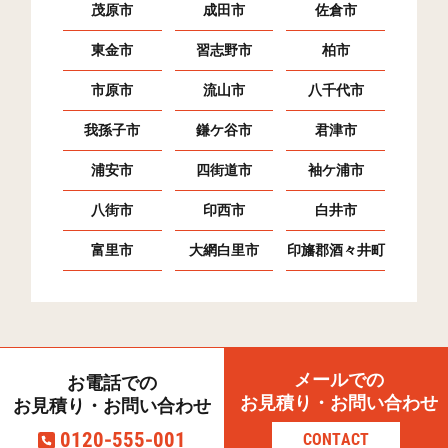
茂原市
成田市
佐倉市
東金市
習志野市
柏市
市原市
流山市
八千代市
我孫子市
鎌ケ谷市
君津市
浦安市
四街道市
袖ケ浦市
八街市
印西市
白井市
富里市
大網白里市
印旛郡酒々井町
メールでの
お電話での
お見積り・お問い合わせ
お見積り・お問い合わせ
0120-555-001
CONTACT