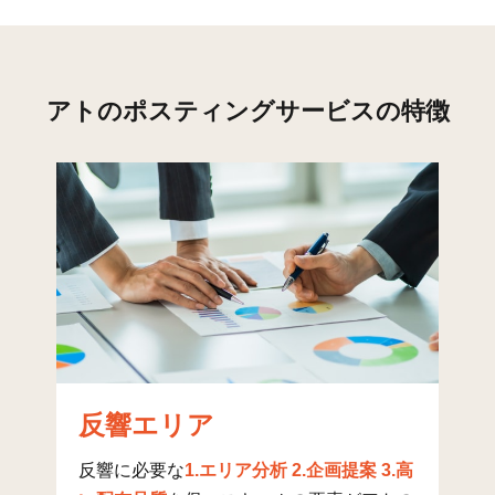
めいわ(5)
6
194
2
小名木
51
111
131
成山 たかおの杜
5
14
0
アトのポスティングサービスの特徴
中台
25
57
12
中野
2
7
0
南波佐間
23
38
31
上野
19
36
12
和田
22
69
10
みのり町
16
141
108
千代田(1)
15
387
197
反響エリア
千代田(2)
3
292
4
反響に必要な
1.エリア分析 2.企画提案 3.高