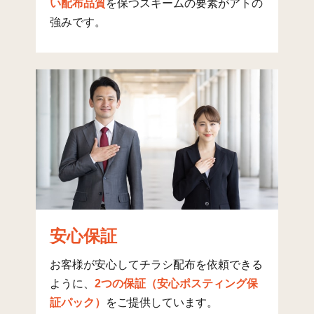
い配布品質
を保つスキームの要素がアトの
千代田(3)
6
518
17
強みです。
千代田(4)
14
504
127
千代田(5)
34
420
257
旭ケ丘(1)
11
301
6
旭ケ丘(2)
13
421
8
旭ケ丘(3)
10
261
6
旭ケ丘(4)
7
276
4
旭ケ丘(5)
7
319
6
みそら(1)
12
518
8
安心保証
みそら(2)
12
339
6
お客様が安心してチラシ配布を依頼できる
ように、
2つの保証（安心ポスティング保
みそら(3)
6
406
11
証パック）
をご提供しています。