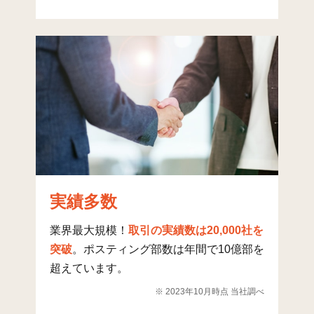
みそら(4)
7
402
13
つくし座(1)
6
330
6
つくし座(2)
3
120
1
つくし座(3)
3
179
2
さつきケ丘
6
212
4
さちが丘(1)
3
264
4
さちが丘(2)
6
231
11
美しが丘(1)
23
241
296
実績多数
美しが丘(2)
22
264
85
業界最大規模！
取引の実績数は20,000社を
突破
。ポスティング部数は年間で10億部を
美しが丘(3)
15
217
218
超えています。
もねの里(1)
9
36
31
※ 2023年10月時点 当社調べ
もねの里(2)
27
273
161