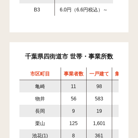
B3
6.0円（6.6円税込）～
千葉県四街道市 世帯・事業所数
市区町目
事業者数
一戸建て
集合住宅
亀崎
11
98
4
物井
56
583
209
長岡
9
19
1
栗山
125
1,601
665
池花(1)
8
361
3