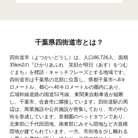
もねの里(3)
23
399
81
もねの里(4)
5
238
27
もねの里(5)
8
143
86
千葉県四街道市とは？
もねの里(6)
11
92
18
四街道市（よつかいどうし）は、人口86,726人、面積
中央
54
4
502
35km2の『ひかりあふれ 笑顔が明日（あす）をつむ
ぐまち』を標語・キャッチフレーズとする地域です。
四街道市は千葉県の北部に位置し、県都千葉市へ8キ
ロメートル、都心へ40キロメートルの圏内にあり、
広域幹線道路の国道51号線、東関東自動車道が縦断
し、千葉市、佐倉市に隣接しています。四街道駅の周
辺は、商業施設や公共施設が密集しており、市の中心
街を形成しています。首都圏のベッドタウンであり、
北東部に千代田団地、南東部にみそら団地など大規模
団地が建てられています。一方、市街地を少し離れる