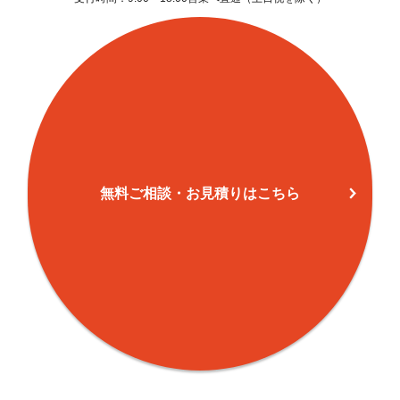
和良比
136
2,259
950
山梨
45
194
17
鷹の台(1)
8
111
49
鷹の台(2)
14
428
7
鷹の台(3)
6
285
18
無料ご相談・お見積りはこちら
鷹の台(4)
7
348
6
吉岡
82
254
159
めいわ(1)
9
322
147
めいわ(2)
13
425
38
めいわ(3)
8
595
18
めいわ(4)
10
440
24