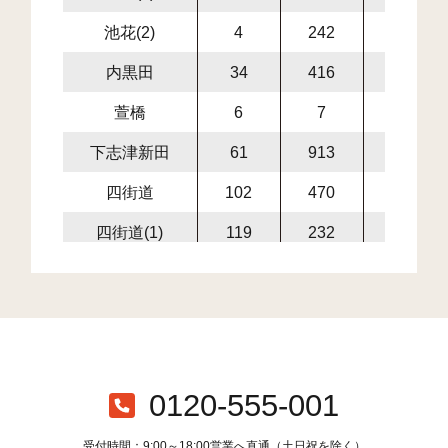
池花(2)
4
242
16
内黒田
34
416
63
萱橋
6
7
0
下志津新田
61
913
567
四街道
102
470
761
四街道(1)
119
232
316
四街道(2)
25
359
470
四街道(3)
19
137
456
大日
546
5,366
2,283
鹿放ケ丘
154
252
244
0120-555-001
鹿渡
327
1,464
1,001
受付時間：9:00～18:00営業へ直通（土日祝を除く）