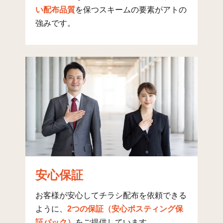
潮見(3)
20
2
15
い配布品質
を保つスキームの要素がアトの
強みです。
潮見(4)
28
8
24
潮見(5)
21
12
1
潮見(6)
13
3
0
潮見(7)
1
1
0
潮見(8)
3
0
0
潮見(9)
1
1
0
幸町(1)
7
76
21
幸町(2)
8
81
51
安心保証
幸町(3)
11
104
51
お客様が安心してチラシ配布を依頼できる
桜町(1)
10
30
41
ように、
2つの保証（安心ポスティング保
証パック）
をご提供しています。