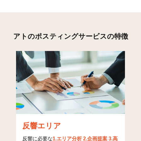
文京(2)
22
96
86
文京(3)
19
61
50
文京(4)
21
31
16
アトのポスティングサービスの特徴
文京(5)
26
135
193
文京(6)
14
94
101
貝渕(1)
27
151
26
貝渕(2)
21
134
86
貝渕(3)
21
292
154
貝渕(4)
26
154
225
潮見(1)
12
2
7
反響エリア
潮見(2)
19
1
4
反響に必要な
1.エリア分析 2.企画提案 3.高