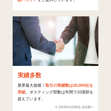
桜町(2)
15
104
70
桜井
105
485
85
桜井新町(1)
10
20
42
桜井新町(2)
23
137
200
桜井新町(3)
13
72
131
桜井新町(4)
12
151
112
桜井新町(5)
8
69
110
請西
94
401
184
実績多数
請西(1)
57
156
219
業界最大規模！
取引の実績数は20,000社を
請西(2)
43
214
197
突破
。ポスティング部数は年間で10億部を
超えています。
請西(3)
24
169
212
※ 2023年10月時点 当社調べ
請西(4)
7
128
170