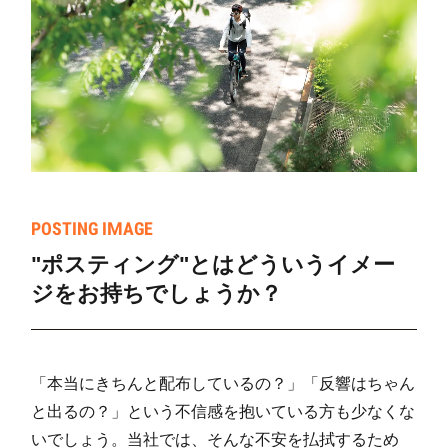
畑沢南(1)
14
283
130
畑沢南(2)
23
337
112
畑沢南(3)
6
213
10
畑沢南(4)
6
250
50
畑沢南(5)
14
375
59
畑沢南(6)
11
374
139
POSTING IMAGE
港南台(1)
7
273
81
"ポスティング"とはどういうイメー
ジをお持ちでしょうか？
港南台(2)
3
137
49
港南台(3)
7
268
78
港南台(4)
7
307
83
「本当にきちんと配布しているの？」「反響はちゃん
と出るの？」という不信感を抱いている方も少なくな
港南台(5)
2
137
32
いでしょう。当社では、そんな不安を払拭するため