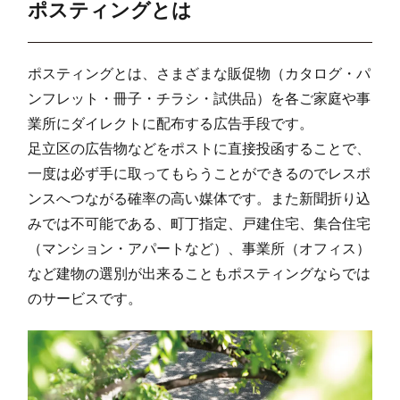
ポスティングとは
請西東(3)
9
212
66
請西東(4)
8
129
106
ポスティングとは、さまざまな販促物（カタログ・パ
請西東(5)
11
260
217
ンフレット・冊子・チラシ・試供品）を各ご家庭や事
業所にダイレクトに配布する広告手段です。
請西東(6)
3
90
22
足立区の広告物などをポストに直接投函することで、
請西東(7)
10
330
70
一度は必ず手に取ってもらうことができるのでレスポ
ンスへつながる確率の高い媒体です。また新聞折り込
請西東(8)
7
111
26
みでは不可能である、町丁指定、戸建住宅、集合住宅
畑沢
16
159
36
（マンション・アパートなど）、事業所（オフィス）
畑沢(1)
8
88
24
など建物の選別が出来ることもポスティングならでは
のサービスです。
畑沢(2)
11
405
148
畑沢(3)
11
183
323
畑沢(4)
4
298
67