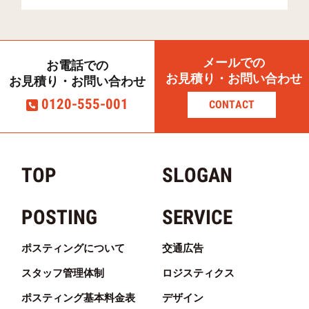
清見台(2)
38
287
272
清見台(3)
17
113
247
メールでの
お電話での
清見台東(1)
22
298
165
お見積り・お問い合わせ
お見積り・お問い合わせ
0120-555-001
CONTACT
清見台東(2)
37
491
135
清見台東(3)
26
513
89
清見台南(1)
32
246
91
TOP
SLOGAN
清見台南(2)
25
223
154
POSTING
SERVICE
清見台南(3)
22
215
51
清見台南(4)
34
158
136
ポスティングについて
交通広告
清見台南(5)
21
212
237
スタッフ管理体制
ロジスティクス
ポスティング基本料金表
デザイン
祇園
32
209
101