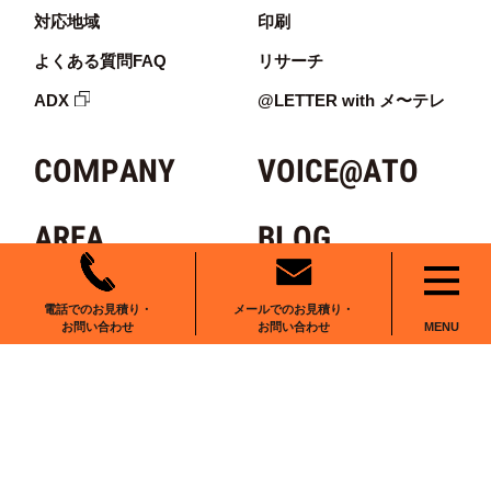
対応地域
印刷
祇園(1)
29
224
107
よくある質問FAQ
リサーチ
祇園(2)
25
368
88
ADX
@LETTER with メ〜テレ
祇園(3)
21
440
36
祇園(4)
23
296
108
COMPANY
VOICE@ATO
菅生
31
125
12
AREA
BLOG
清川(1)
32
382
160
清川(2)
22
244
223
RECRUIT
NEWS
メールでのお見積り・
電話でのお見積り・
お問い合わせ
お問い合わせ
MENU
椿
9
45
1
CONTACT
笹子
26
128
1
日の出町
4
224
100
犬成
13
68
1