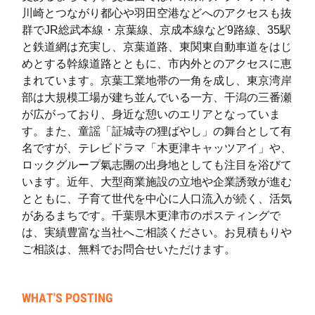
川崎とつながり都心や羽田空港などへのアクセスも抜
太田(3)
24
86
145
群でJR総武本線・京葉線、京成本線など9路線、35駅
と鉄道網は充実し、京葉道路、東関東自動車道をはじ
太田(4)
55
187
140
めとする幹線道路とともに、市内外とのアクセスに恵
中の島
0
0
0
まれています。京葉工業地帯の一角を成し、東京湾岸
部は大規模工場が建ち並んでいる一方、干潟の三番瀬
潮浜(1)
56
2
7
が広がっており、身近な憩いのエリアとなっていま
す。また、童謡「証城寺の狸ばやし」の舞台として有
潮浜(2)
26
2
128
名ですが、テレビドラマ「木更津キャッツアイ」や、
潮浜(3)
2
0
2
ロックグループ氣志團の出身地としても注目を浴びて
います。近年、大型商業施設の立地や企業誘致が進む
木材港
26
0
6
とともに、子育て世代を中心に人口流入が続く、活気
があるまちです。千葉県木更津市のポスティングで
新港
16
0
0
は、実績豊富な当社へご相談ください。お見積もりや
築地
78
0
0
ご相談は、無料でお問合せいただけます。
請西東(1)
7
51
3
WHAT'S POSTING
請西東(2)
11
173
57