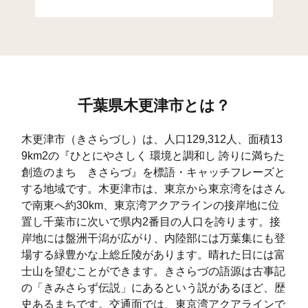
真舟(1)
8
154
50
真舟(2)
15
302
131
真舟(3)
6
329
31
千葉県木更津市とは？
真舟(4)
10
319
98
真舟(5)
14
282
177
木更津市（きさらづし）は、人口129,312人、面積13
9km2の『ひとにやさしく 環境と調和し 誇りに満ちた
東太田(1)
57
224
121
創造のまち きさらづ』を標語・キャッチフレーズと
する地域です。木更津市は、東京から東京湾をはさん
東太田(2)
34
176
117
で南東へ約30km、東京湾アクアラインの接岸地に位
東太田(3)
30
95
61
置し千葉市に次いで県内2番目の人口を誇ります。接
岸地には盤洲干潟が広がり、内陸部には万葉集にも登
東太田(4)
30
299
350
場する緑豊かな上総丘陵があります。晴れた日には富
士山を望むことができます。きさらづの語源は古事記
太田(1)
21
119
166
の「きみさらず伝説」にあるという説があるほど、歴
太田(2)
45
106
144
史あるまちです。交通面では、東京湾アクアラインで