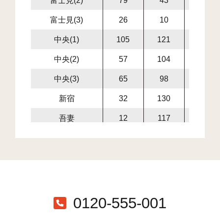
富士見(3)
26
10
12
中央(1)
105
121
165
中央(2)
57
104
107
中央(3)
65
98
236
新宿
32
130
104
吾妻
12
117
157
吾妻(1)
9
109
27
吾妻(2)
12
164
43
朝日(1)
26
72
331
朝日(2)
39
120
222
0120-555-001
朝日(3)
56
62
263