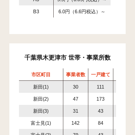
B3
6.0円（6.6円税込）～
千葉県木更津市 世帯・事業所数
市区町目
事業者数
一戸建て
集合住
新田(1)
30
111
127
新田(2)
47
173
95
新田(3)
31
43
11
富士見(1)
142
84
79
富士見(2)
79
43
136