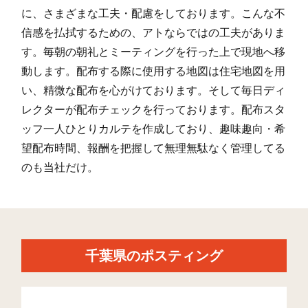
小浜
12
119
4
に、さまざまな工夫・配慮をしております。こんな不
大久保
43
98
11
信感を払拭するための、アトならではの工夫がありま
す。毎朝の朝礼とミーティングを行った上で現地へ移
大久保(1)
6
209
1
動します。配布する際に使用する地図は住宅地図を用
大久保(2)
9
367
14
い、精微な配布を心がけております。そして毎日ディ
レクターが配布チェックを行っております。配布スタ
大久保(3)
5
268
3
ッフ一人ひとりカルテを作成しており、趣味趣向・希
大久保(4)
8
331
6
望配布時間、報酬を把握して無理無駄なく管理してる
のも当社だけ。
大久保(5)
8
215
5
大久保(6)
4
268
6
上烏田
15
82
7
八幡台(1)
4
247
11
千葉県のポスティング
八幡台(2)
7
248
52
八幡台(3)
11
282
12