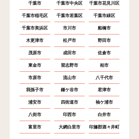
千葉市
千葉市中央区
千葉市花見川区
八幡台(4)
5
99
1
千葉市稲毛区
千葉市若葉区
千葉市緑区
八幡台(5)
2
444
8
千葉市美浜区
市川市
船橋市
八幡台(6)
4
365
21
木更津市
松戸市
野田市
八幡台(7)
4
260
1
茂原市
成田市
佐倉市
中烏田
8
9
0
東金市
習志野市
柏市
下烏田
18
58
64
市原市
流山市
八千代市
長須賀
160
772
804
我孫子市
鎌ケ谷市
君津市
永井作
16
82
61
浦安市
四街道市
袖ケ浦市
永井作(1)
37
86
81
八街市
印西市
白井市
永井作(2)
19
136
75
富里市
大網白里市
印旛郡酒々井町
清見台(1)
30
224
51