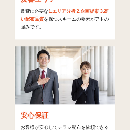
戸倉(3)
40
636
158
7
反響に必要な
1.エリア分析 2.企画提案 3.高
戸倉(4)
37
731
259
9
い配布品質
を保つスキームの要素がアトの
強みです。
日吉町(1)
36
533
562
1,
日吉町(2)
48
542
670
1,
日吉町(3)
44
414
437
8
日吉町(4)
46
358
246
6
内藤(1)
31
370
642
1,
内藤(2)
29
628
611
1,
富士本(1)
47
726
478
1,
富士本(2)
15
248
183
4
安心保証
富士本(3)
13
419
151
5
お客様が安心してチラシ配布を依頼できる