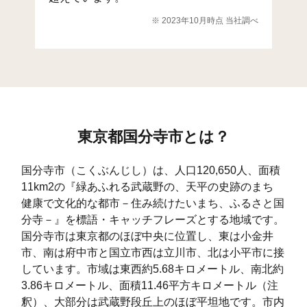
光町(1)
103
425
1,283
1,
※ 2023年10月時点 当社調べ
光町(2)
64
333
556
8
光町(3)
33
411
221
6
高木町(1)
15
336
127
4
高木町(2)
11
299
97
3
東京都国分寺市とは？
高木町(3)
17
318
93
4
西町(1)
23
478
656
1,
国分寺市（こくぶんじし）は、人口120,650人、面積
11km2の『緑あふれる武蔵野の、天平の史跡のまち
西町(2)
41
648
413
1,
健康で文化的な都市－住み続けたいまち、ふるさと国
西町(3)
26
457
293
7
分寺－』を標語・キャッチフレーズとする地域です。
国分寺市は東京都のほぼ中央に位置し、東は小金井
西町(4)
33
319
455
7
市、南は府中市と国立市西は立川市、北は小平市に接
しています。市域は東西約5.68キロメートル、南北約
西町(5)
53
415
315
7
3.86キロメートル、面積11.46平方キロメートル（注
釈）、大部分は武蔵野段丘上のほぼ平坦地です。市内