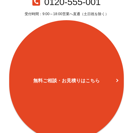
0120-555-001
本町(2)
149
97
1,713
1,
受付時間：9:00～18:00営業へ直通（土日祝を除く）
本町(3)
116
128
1,143
1,
本町(4)
138
129
1,493
1,
本多(1)
77
121
767
8
本多(2)
34
175
1,357
1,
本多(3)
30
512
466
9
無料ご相談・お見積りはこちら
本多(4)
31
476
521
9
本多(5)
80
446
699
1,
東恋ケ窪(1)
117
0
446
4
東恋ケ窪(2)
42
274
875
1,
東恋ケ窪(3)
30
388
1,561
1,