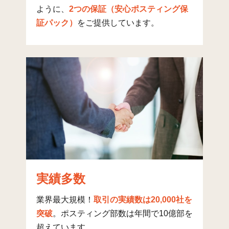
新町(1)
14
315
84
3
ように、
2つの保証（安心ポスティング保
証パック）
をご提供しています。
新町(2)
10
412
53
4
新町(3)
18
398
71
4
並木町(1)
18
383
256
6
並木町(2)
24
177
46
2
並木町(3)
21
314
44
3
北町(1)
13
214
102
3
北町(2)
24
120
103
2
北町(3)
19
174
32
2
実績多数
北町(4)
20
324
66
3
業界最大規模！
取引の実績数は20,000社を
北町(5)
16
215
135
3
突破
。ポスティング部数は年間で10億部を
超えています。