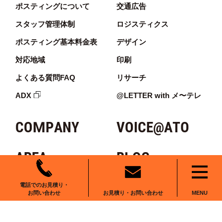
ポスティングについて
交通広告
スタッフ管理体制
ロジスティクス
ポスティング基本料金表
デザイン
対応地域
印刷
よくある質問FAQ
リサーチ
ADX
@LETTER with メ〜テレ
COMPANY
VOICE@ATO
AREA
BLOG
RECRUIT
NEWS
電話でのお見積り・
お見積り・お問い合わせ
お問い合わせ
MENU
CONTACT