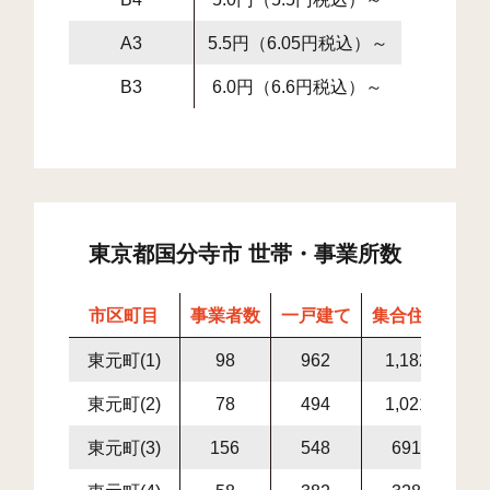
A3
5.5円（6.05円税込）～
B3
6.0円（6.6円税込）～
東京都国分寺市 世帯・事業所数
市区町目
事業者数
一戸建て
集合住宅
世
東元町(1)
98
962
1,182
2,
東元町(2)
78
494
1,021
1,
東元町(3)
156
548
691
1,