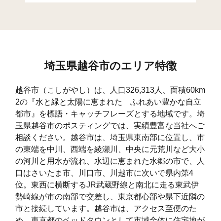
大字小曽川
49
139
7
1
大字砂原
57
215
38
2
大字南荻島
243
2,835
828
3,
埼玉県越谷市のエリア特徴
大字西新井
75
323
33
3
大字北後谷
30
141
5
1
越谷市（こしがやし）は、人口326,313人、面積60km
2の『水と緑と太陽に恵まれた ふれあい豊かな自立
大字長島
7
60
11
7
都市』を標語・キャッチフレーズとする地域です。埼
宮本町(1)
68
254
631
8
玉県越谷市のポスティングでは、実績豊富な当社へご
相談ください。越谷市は、埼玉県東南部に位置し、市
宮本町(2)
36
426
233
6
の東端を中川、西端を綾瀬川、中央に元荒川など大小
の河川と用水が流れ、水辺に恵まれた水郷の市で、人
宮本町(3)
51
683
468
1,
口はさいたま市、川口市、川越市に次いで県内第4
宮本町(4)
17
348
104
4
位。東西に横断するJR武蔵野線と南北に走る東武伊
勢崎線が市の南部で交差し、東京都心部や県下近隣の
宮本町(5)
60
760
469
1,
市と接続しています。越谷市は、アクセス至便のた
め、東京都のベッドタウンとして市域全体に住宅地が