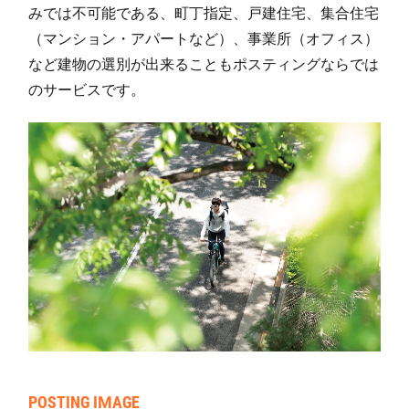
みでは不可能である、町丁指定、戸建住宅、集合住宅
七左町(8)
33
194
4
1
（マンション・アパートなど）、事業所（オフィス）
など建物の選別が出来ることもポスティングならでは
大間野町(1)
43
215
93
3
のサービスです。
大間野町(2)
40
229
129
3
大間野町(3)
49
169
50
2
大間野町(4)
61
351
25
3
大間野町(5)
38
266
28
2
新川町(1)
44
195
4
1
新川町(2)
32
182
10
1
大字蒲生
8
183
217
4
瓦曽根(1)
161
335
823
1,
瓦曽根(2)
101
424
1,175
1,
POSTING IMAGE