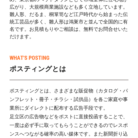
神明町(1)
46
680
384
1,
広がり、大規模商業施設なども多く立地しています。
神明町(2)
76
759
378
1,
雛人形、だるま、桐箪笥など江戸時代から始まった伝
統工芸品が多く、雛人形は鴻巣市と並んで全国的に有
神明町(3)
51
326
37
3
名です。お見積もりやご相談は、無料でお問合せいた
だけます。
谷中町(1)
31
349
233
5
谷中町(2)
56
302
30
3
WHAT'S POSTING
谷中町(3)
26
55
7
6
ポスティングとは
谷中町(4)
25
74
30
1
七左町(1)
57
576
299
8
ポスティングとは、さまざまな販促物（カタログ・パ
ンフレット・冊子・チラシ・試供品）を各ご家庭や事
七左町(4)
55
227
78
3
業所にダイレクトに配布する広告手段です。
七左町(5)
41
132
42
1
足立区の広告物などをポストに直接投函することで、
七左町(6)
31
244
62
3
一度は必ず手に取ってもらうことができるのでレスポ
ンスへつながる確率の高い媒体です。また新聞折り込
七左町(7)
45
333
19
3