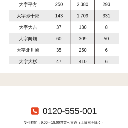
大字平方
250
2,380
293
2,
大字弥十郎
143
1,709
331
2,
大字大吉
37
130
8
1
大字向畑
60
309
50
3
大字北川崎
35
250
6
2
大字大杉
47
410
6
4
大字大松
14
56
1
5
大字船渡
96
710
14
7
弥栄町(1)
28
407
10
4
弥栄町(2)
17
324
7
3
0120-555-001
弥栄町(3)
12
325
12
3
受付時間：9:00～18:00営業へ直通（土日祝を除く）