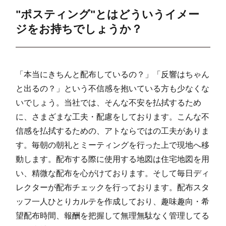
"ポスティング"とはどういうイメー
瓦曽根(3)
39
257
240
4
ジをお持ちでしょうか？
南越谷(1)
360
321
1,604
1,
南越谷(2)
250
52
783
8
「本当にきちんと配布しているの？」「反響はちゃん
南越谷(3)
132
518
499
1,
と出るの？」という不信感を抱いている方も少なくな
南越谷(4)
159
90
1,415
1,
いでしょう。当社では、そんな不安を払拭するため
南越谷(5)
142
328
1,003
1,
に、さまざまな工夫・配慮をしております。こんな不
信感を払拭するための、アトならではの工夫がありま
南町(1)
28
236
272
5
す。毎朝の朝礼とミーティングを行った上で現地へ移
南町(2)
22
202
194
3
動します。配布する際に使用する地図は住宅地図を用
い、精微な配布を心がけております。そして毎日ディ
南町(3)
19
217
307
5
レクターが配布チェックを行っております。配布スタ
登戸町
138
1,106
810
1,
ッフ一人ひとりカルテを作成しており、趣味趣向・希
望配布時間、報酬を把握して無理無駄なく管理してる
蒲生東町
68
1,118
298
1,