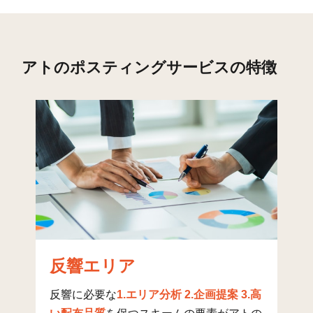
東越谷(5)
20
325
219
5
東越谷(6)
64
424
388
8
アトのポスティングサービスの特徴
東越谷(7)
40
596
200
7
東越谷(8)
46
585
170
7
東越谷(9)
41
426
76
5
東越谷(10)
53
508
195
7
増林(1)
6
19
0
1
増林(2)
31
89
2
9
増林(3)
23
47
3
5
反響エリア
増森(1)
13
6
5
1
反響に必要な
1.エリア分析 2.企画提案 3.高
増森(2)
13
54
1
5