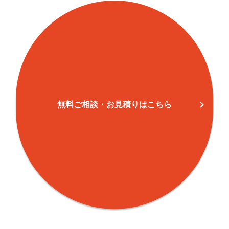
宮前町
10
162
71
大町
30
151
71
城西町
12
111
99
若草町
13
133
120
長池町
13
101
21
無料ご相談・お見積りはこちら
惣門町
13
40
11
六百目町
7
70
50
三樋町
3
59
51
塩屋
81
1,033
331
新田
51
305
58
大津
31
217
79
木生谷
5
75
1