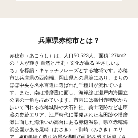
加里屋
418
903
352
海浜町
9
68
53
元沖町
4
138
58
兵庫県赤穂市とは？
元禄橋町
5
122
129
古浜町
15
104
97
赤穂市（あこうし）は、人口50,523人、面積127km2
の『人が輝き 自然と歴史・文化が薫る やさしいま
黒崎町
14
125
304
ち』を標語・キャッチフレーズとする地域です。赤穂
市は兵庫県の西南端、岡山県との県境にあり、まちの
西浜町
6
0
0
ほぼ中央を名水百選に選ばれた千種川が流れていま
西浜北町
20
0
0
す。また、南は播磨灘に面し、海岸線は瀬戸内海国立
公園の一角を占めています。市内には播州赤穂駅から
東浜町
9
47
70
歩いて回れる赤穂城跡や大石神社、義士宅跡など忠臣
蔵の史跡エリア、江戸時代に開発された塩田跡や播磨
板屋町
10
218
116
灘に面した海沿いの高台にある赤穂温泉、県立赤穂海
尾崎
129
1,326
214
浜公園がある尾崎（おさき）・御崎（みさき）エリ
ア、400年続く造り酒屋や港町の面影を残す坂越（さ