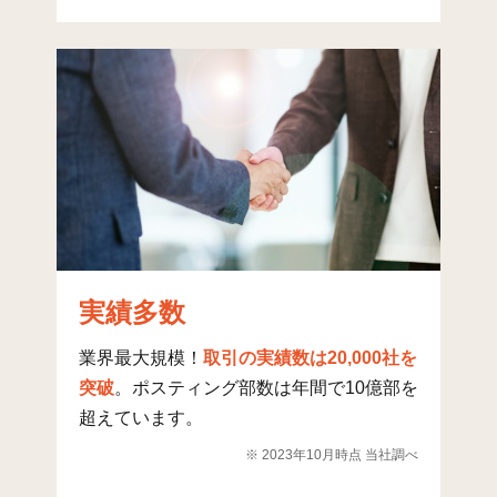
周世
3
80
1
高雄
6
72
4
目坂
8
193
0
木津
25
301
5
西有年
32
265
6
東有年
31
206
5
有年楢原
8
116
41
実績多数
有年原
8
95
1
業界最大規模！
取引の実績数は20,000社を
有年横尾
18
151
10
突破
。ポスティング部数は年間で10億部を
超えています。
有年牟礼
4
101
0
※ 2023年10月時点 当社調べ
磯浜町
9
139
174