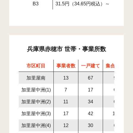
B3
31.5円（34.65円税込）～
兵庫県赤穂市 世帯・事業所数
市区町目
事業者数
一戸建て
集合住宅
加里屋南
13
67
9
加里屋中洲(1)
7
17
0
加里屋中洲(2)
11
34
0
加里屋中洲(3)
17
42
16
加里屋中洲(4)
12
30
6