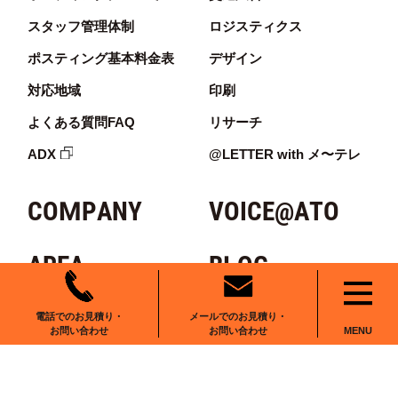
スタッフ管理体制
ロジスティクス
ポスティング基本料金表
デザイン
対応地域
印刷
よくある質問FAQ
リサーチ
ADX
@LETTER with メ〜テレ
COMPANY
VOICE@ATO
AREA
BLOG
RECRUIT
NEWS
メールでのお見積り・
電話でのお見積り・
お問い合わせ
お問い合わせ
MENU
CONTACT