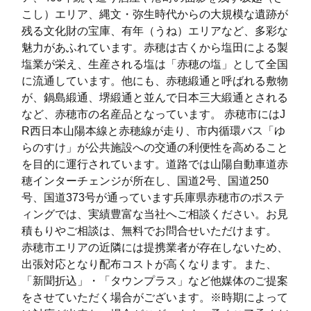
平成町
7
115
21
こし）エリア、縄文・弥生時代からの大規模な遺跡が
残る文化財の宝庫、有年（うね）エリアなど、多彩な
片浜町
8
167
143
魅力があふれています。赤穂は古くから塩田による製
塩業が栄え、生産される塩は「赤穂の塩」として全国
に流通しています。他にも、赤穂緞通と呼ばれる敷物
が、鍋島緞通、堺緞通と並んで日本三大緞通とされる
など、赤穂市の名産品となっています。 赤穂市にはJ
R西日本山陽本線と赤穂線が走り、市内循環バス「ゆ
らのすけ」が公共施設への交通の利便性を高めること
を目的に運行されています。道路では山陽自動車道赤
穂インターチェンジが所在し、国道2号、国道250
号、国道373号が通っています兵庫県赤穂市のポステ
ィングでは、実績豊富な当社へご相談ください。お見
積もりやご相談は、無料でお問合せいただけます。
赤穂市エリアの近隣には提携業者が存在しないため、
出張対応となり配布コストが高くなります。また、
「新聞折込」・「タウンプラス」など他媒体のご提案
をさせていただく場合がございます。※時期によって