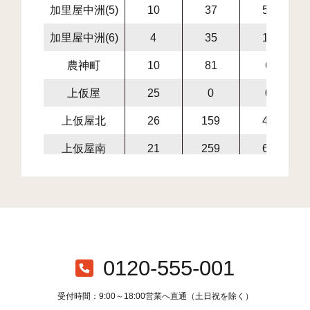
加里屋中洲(5)
10
37
55
加里屋中洲(6)
4
35
13
農神町
10
81
6
上仮屋
25
0
0
上仮屋北
26
159
42
上仮屋南
21
259
66
細野町
31
76
73
中広
196
928
557
山手町
17
108
146
元町
29
87
32
0120-555-001
寿町
29
87
44
受付時間：9:00～18:00営業へ直通（土日祝を除く）