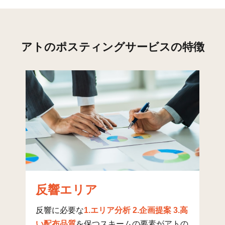
折方
29
349
7
鷏和
48
249
10
アトのポスティングサービスの特徴
福浦
18
251
2
大橋町
8
108
4
松原町
16
190
10
中浜町
9
165
31
さつき町
21
207
93
南宮町
2
155
3
清水町
8
260
13
反響エリア
元塩町
10
220
4
反響に必要な
1.エリア分析 2.企画提案 3.高
本水尾町
6
162
26
い配布品質
を保つスキームの要素がアトの