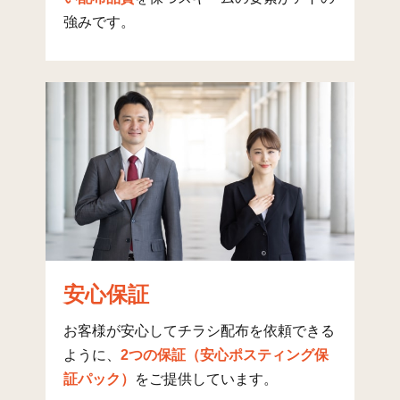
強みです。
朝日町
24
213
25
正保橋町
8
221
17
御崎
58
369
14
坂越
61
438
144
高野
15
202
5
浜市
20
161
15
砂子
18
236
47
北野中
28
353
218
安心保証
南野中
31
135
53
お客様が安心してチラシ配布を依頼できる
中山
1
50
0
ように、
2つの保証（安心ポスティング保
証パック）
をご提供しています。
真殿
3
86
2