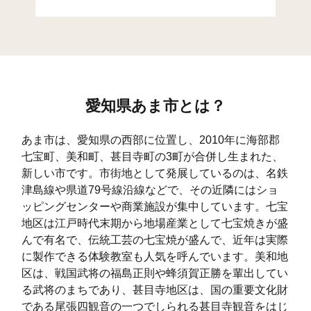
森(3)
12
101
森(4)
11
57
森(5)
18
153
森(6)
19
244
愛知県あま市とは？
森(7)
16
172
あま市は、愛知県の西部に位置し、2010年に海部郡
森(8)
9
208
七宝町、美和町、甚目寺町の3町が合併し生まれた、
新しい市です。市街地として発展しているのは、名鉄
方領
23
95
津島線や県道79号線沿線などで、その近隣にはショ
ッピングセンターや商業施設が集中しています。七宝
栄
12
48
地区は江戸時代末期から地場産業として七宝焼きが盛
西今宿
101
969
んで有名で、伝統工芸の七宝焼が盛んで、近年は実際
に製作できる体験教室も人気を呼んでいます。美和地
小路(1)
5
74
区は、戦国武将の福島正則や蜂須賀正勝を輩出してい
る武将のまちであり、甚目寺地区は、国の重要文化財
小路(2)
5
174
である尾張四観音の一つでしられる甚目寺観音をはじ