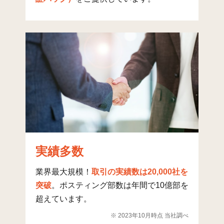
新居屋
146
1,882
甚目寺
324
2,328
上萱津
108
906
中萱津
100
571
下萱津
107
513
本郷
94
465
坂牧
79
416
実績多数
石作
15
214
業界最大規模！
取引の実績数は20,000社を
森
10
65
突破
。ポスティング部数は年間で10億部を
森(1)
9
54
超えています。
森(2)
7
33
※ 2023年10月時点 当社調べ