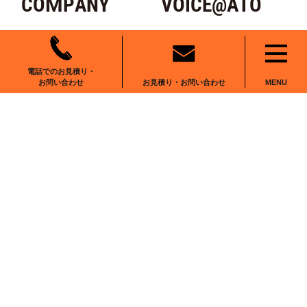
COMPANY
VOICE@ATO
AREA
BLOG
電話でのお見積り・
RECRUIT
NEWS
お見積り・お問い合わせ
お問い合わせ
MENU
CONTACT
〒102-0083
東京都千代田区麹町6-6-2