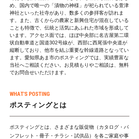
小路(3)
5
76
め、国内で唯一の「漬物の神様」が祀られている萱津
神社といった社寺があり、数多くの参拝客が訪れま
す。また、古くからの農家と新興住宅が混在している
ことも特徴で、伝統と活気にあふれた市域を形成して
います。アクセス面では、ほぼ中央部に名古屋第二環
状自動車道と国道302号線が、西部に西尾張中央道が
縦断しており、他市を結ぶ重要な幹線道路となってい
ます。愛知県あま市のポスティングでは、実績豊富な
当社へご相談ください。お見積もりやご相談は、無料
でお問合せいただけます。
WHAT'S POSTING
ポスティングとは
ポスティングとは、さまざまな販促物（カタログ・パ
ンフレット・冊子・チラシ・試供品）を各ご家庭や事