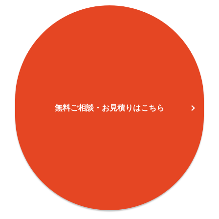
七宝町鷹居(6)
9
20
七宝町鯰橋(1)
6
56
七宝町鯰橋(2)
2
24
七宝町鯰橋(3)
1
4
七宝町鯰橋(4)
2
40
七宝町鯰橋(5)
3
43
無料ご相談・お見積りはこちら
七宝町鯰橋(6)
4
112
七宝町鯰橋(7)
4
118
七宝町鯰橋(8)
3
53
二ツ寺
51
501
花正
47
205