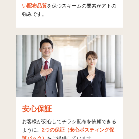
篠田(1)
2
18
い配布品質
を保つスキームの要素がアトの
篠田(2)
6
5
強みです。
篠田(3)
8
1
篠田(4)
6
2
北苅
22
137
小橋方
32
261
乙之子
46
173
東溝口(1)
2
0
東溝口(2)
1
24
安心保証
東溝口(3)
6
35
お客様が安心してチラシ配布を依頼できる
東溝口(4)
3
4
ように、
2つの保証（安心ポスティング保
東溝口(5)
4
19
証パック）
をご提供しています。