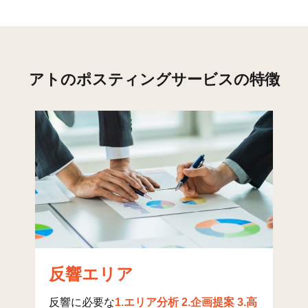
花長
43
424
木折
13
184
富塚
44
232
アトのポスティングサービスの特徴
古道
31
344
金岩
30
166
木田
199
1,274
森山
24
232
中橋
28
215
丹波
36
172
蜂須賀
35
418
反響エリア
篠田
196
1,737
反響に必要な
1.エリア分析 2.企画提案 3.高