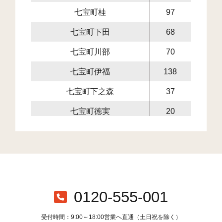
七宝町桂
97
733
七宝町下田
68
430
七宝町川部
70
939
七宝町伊福
138
741
七宝町下之森
37
341
七宝町徳実
20
183
七宝町鷹居 七宝町鷹居(7)
5
6
七宝町鷹居(1)
6
96
七宝町鷹居(2)
4
53
七宝町鷹居(3)
11
117
0120-555-001
七宝町鷹居(4 5)
11
15
受付時間：9:00～18:00営業へ直通（土日祝を除く）