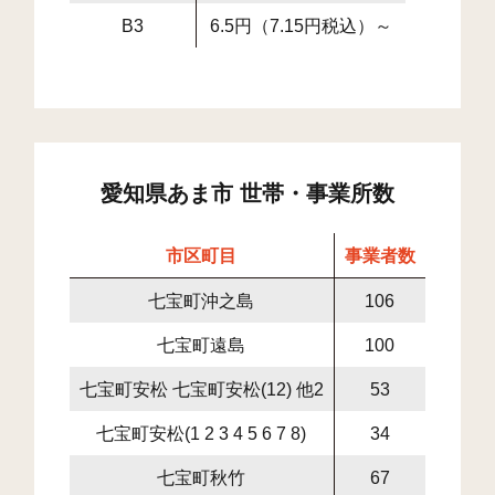
B3
6.5円（7.15円税込）～
愛知県あま市 世帯・事業所数
市区町目
事業者数
一戸建
七宝町沖之島
106
489
七宝町遠島
100
793
七宝町安松 七宝町安松(12) 他2
53
262
七宝町安松(1 2 3 4 5 6 7 8)
34
86
七宝町秋竹
67
651