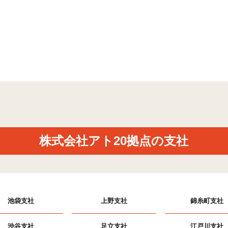
株式会社アト20拠点の支社
池袋支社
上野支社
錦糸町支社
渋谷支社
足立支社
江戸川支社