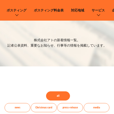
ポスティング
ポスティング料金表
対応地域
サービス
株式会社アトの新着情報一覧。
記者公表資料、重要なお知らせ、行事等の情報を掲載しています。
all
news
Christmas card
press-release
media