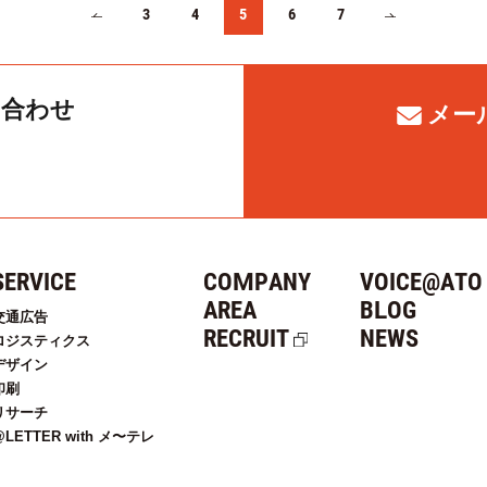
3
4
5
6
7
い合わせ
メー
SERVICE
COMPANY
VOICE@ATO
AREA
BLOG
交通広告
RECRUIT
NEWS
ロジスティクス
デザイン
印刷
リサーチ
@LETTER with メ〜テレ